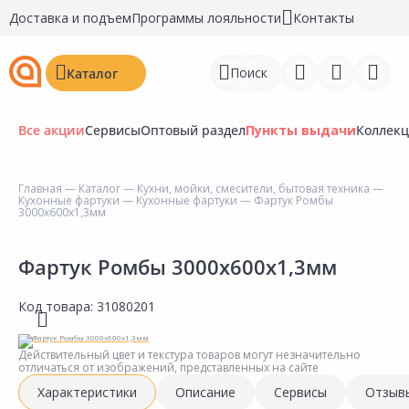
Доставка и подъем
Программы лояльности
Контакты
Поиск
Каталог
Все акции
Сервисы
Оптовый раздел
Пункты выдачи
Коллек
Главная
—
Каталог
—
Кухни, мойки, смесители, бытовая техника
—
Кухонные фартуки
—
Кухонные фартуки
— Фартук Ромбы
Войти
3000х600х1,3мм
Регистрация
Фартук Ромбы 3000х600х1,3мм
Перейти к сравнению
Код товара:
31080201
Избранное
Действительный цвет и текстура товаров могут незначительно
Недавно просмотренные
отличаться от изображений, представленных на сайте
товары
Характеристики
Описание
Сервисы
Отзыв