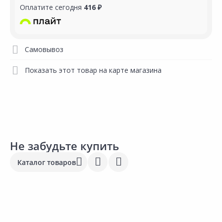
Оплатите сегодня
416 ₽
Самовывоз
Показать этот товар на карте магазина
Не забудьте купить
Каталог товаров
3 435.00 ₽
3 554.00 ₽
7
за шт
за шт
з
Код товара:
20958901
Код товара:
21511601
К