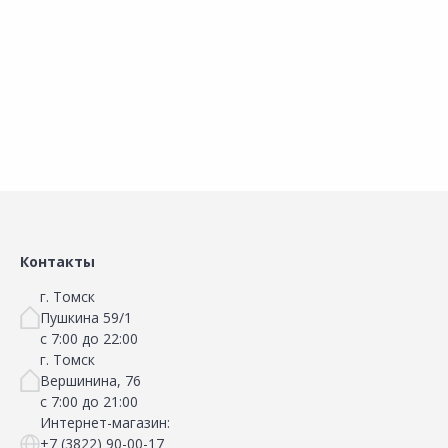
В корзину
В корзину
Сравнить
Сравнить
Добавить в Избранное
Добавить в Избранное
Наличие на складах
Наличие на складах
Контакты
г. Томск
Пушкина 59/1
с 7:00 до 22:00
г. Томск
Вершинина, 76
с 7:00 до 21:00
Интернет-магазин:
+7 (3822) 90-00-17