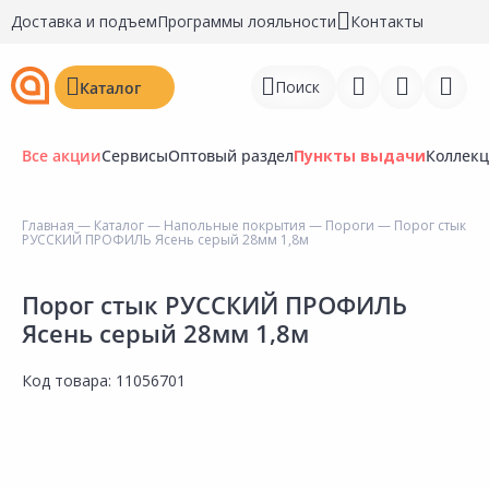
Доставка и подъем
Программы лояльности
Контакты
Поиск
Каталог
Все акции
Сервисы
Оптовый раздел
Пункты выдачи
Коллек
Главная
—
Каталог
—
Напольные покрытия
—
Пороги
— Порог стык
РУССКИЙ ПРОФИЛЬ Ясень серый 28мм 1,8м
Войти
Регистрация
Порог стык РУССКИЙ ПРОФИЛЬ
Ясень серый 28мм 1,8м
Перейти к сравнению
Код товара:
11056701
Избранное
Недавно просмотренные
товары