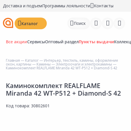
Доставка и подъем
Программы лояльности
Контакты
Поиск
Каталог
Все акции
Сервисы
Оптовый раздел
Пункты выдачи
Коллек
Главная
—
Каталог
—
Интерьер, текстиль, камины, оформление
окон, картины
—
Камины
—
Электроочаги и электрокамины
—
Войти
Каминокомплект REALFLAME Miranda 42 WT-P512 + Diamond-S 42
Регистрация
Каминокомплект REALFLAME
Miranda 42 WT-P512 + Diamond-S 42
Перейти к сравнению
Избранное
Код товара:
30802601
Недавно просмотренные
товары