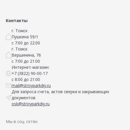
Сравнить
Сравнить
Добавить в Избранное
Добавить в Избранное
Наличие на складах
Наличие на складах
Контакты
г. Томск
Пушкина 59/1
с 7:00 до 22:00
г. Томск
Вершинина, 76
с 7:00 до 21:00
Интернет-магазин:
+7 (3822) 90-00-17
с 8:00 до 21:00
mail@stroyparkdiy.ru
Для запроса счета, актов сверки и закрывающих
документов
osk@stroyparkdiy.ru
Мы в соц. сетях: