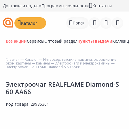
Доставка и подъем
Программы лояльности
Контакты
Поиск
Каталог
Все акции
Сервисы
Оптовый раздел
Пункты выдачи
Коллек
Главная
—
Каталог
—
Интерьер, текстиль, камины, оформление
окон, картины
—
Камины
—
Электроочаги и электрокамины
—
Войти
Электроочаг REALFLAME Diamond-S 60 AA66
Регистрация
Электроочаг REALFLAME Diamond-S
60 AA66
Перейти к сравнению
Избранное
Код товара:
29985301
Недавно просмотренные
товары