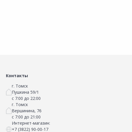
В корзину
В корзину
Сравнить
Сравнить
Добавить в Избранное
Добавить в Избранное
Наличие на складах
Наличие на складах
Контакты
г. Томск
Пушкина 59/1
с 7:00 до 22:00
г. Томск
Вершинина, 76
с 7:00 до 21:00
Интернет-магазин:
+7 (3822) 90-00-17