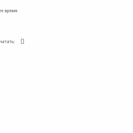
е время.
чатать: