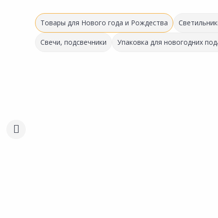
Товары для Нового года и Рождества
Светильник
Свечи, подсвечники
Упаковка для новогодних под
Успей купить!
57.50 ₽
за шт
Код товара:
20652301
Гирлянда LED ERA Нить
Сравнить
теплый свет 5м
Добавить в Избранное
Наличие на складах
В корзину