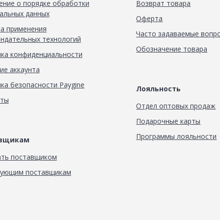
ние о порядке обработки
Возврат товара
альных данных
Оферта
а применения
Часто задаваемые вопр
ндательных технологий
Обозначение товара
ка конфиденциальности
ие аккаунта
ка безопасности Paygine
Лояльность
кты
Отдел оптовых продаж
Подарочные карты
Программы лояльности
авщикам
ать поставщиком
вующим поставщикам