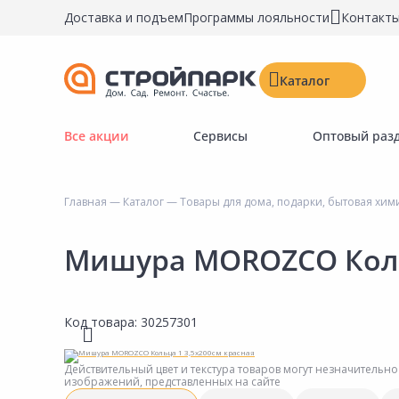
Доставка и подъем
Программы лояльности
Контакт
Каталог
Все акции
Сервисы
Оптовый раз
Строительные материалы
Двери, окна, замки
Главная
—
Каталог
—
Товары для дома, подарки, бытовая хим
Инструменты и крепёж
Напольные покрытия
Мишура MOROZCO Кольц
Керамическая плитка
Обои
Код товара:
30257301
Потолочные и стеновые покрытия
Краски, герметики, пропитки
Действительный цвет и текстура товаров могут незначительно
изображений, представленных на сайте