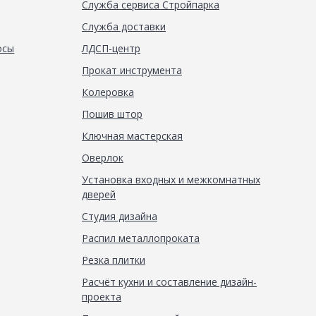
Служба сервиса Стройпарка
Служба доставки
осы
ЛДСП-центр
Прокат инструмента
Колеровка
Пошив штор
Ключная мастерская
Оверлок
Установка входных и межкомнатных
дверей
Студия дизайна
Распил металлопроката
Резка плитки
Расчёт кухни и составление дизайн-
проекта