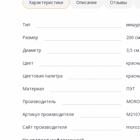
Инженерная электрика
Характеристики
Описание
Отзывы
Вентиляция, климатическое оборудование
Освещение
Тип
мишур
Отопление, водоснабжение, канализация
Размер
200 с
Сантехника, мебель для ванной комнаты
Диаметр
3,5 см
Сауны и бани
Цвет
красн
Интерьер, текстиль, камины, оформление
окон, картины
Цветовая палитра
красн
Хранение и порядок
Материал
ПЭТ
Товары для дома, подарки, бытовая химия
Производитель
MORO
Кухни, мойки, смесители, бытовая техника
Артикул производителя
М210
Туризм и отдых
Сайт производителя
moroz
Автотовары