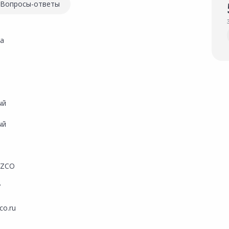
Вопросы-ответы
а
м
ый
ый
ZCO
7
co.ru