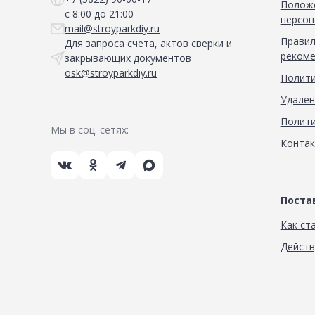
Положе
с 8:00 до 21:00
персон
mail@stroyparkdiy.ru
Правил
Для запроса счета, актов сверки и
рекоме
закрывающих документов
osk@stroyparkdiy.ru
Полити
Удален
Полити
Мы в соц. сетях:
Конта
Пост
Как ст
Дейст