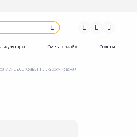
Войти
Регистрация
Перейти к сравнению
Избранное
Недавно просмотренные
товары
лькуляторы
Смета онлайн
Советы
а MOROZCO Кольца 1 3,5х200см красная