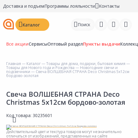
Доставка и подъем
Программы лояльности
Контакты
Поиск
Каталог
Все акции
Сервисы
Оптовый раздел
Пункты выдачи
Коллек
Главная
—
Каталог
—
Товары для дома, подарки, бытовая химия
—
Товары для Нового года и Рождества
—
Новогодние свечи и
Войти
подсвечники
— Свеча ВОЛШЕБНАЯ СТРАНА Deco Christmas 5х12см
бордово-золотая
Регистрация
Свеча ВОЛШЕБНАЯ СТРАНА Deco
Перейти к сравнению
Christmas 5х12см бордово-золотая
Избранное
Код товара:
30235601
Недавно просмотренные
товары
Действительный цвет и текстура товаров могут незначительно
отличаться от изображений, представленных на сайте