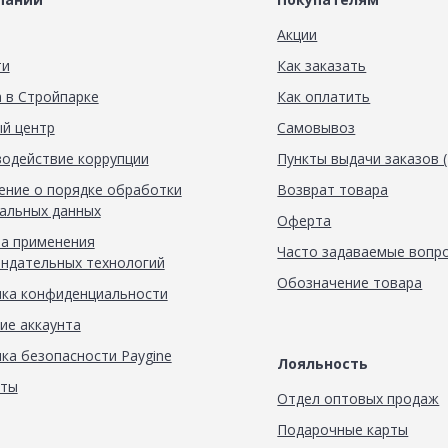
Акции
ти
Как заказать
 в Стройпарке
Как оплатить
й центр
Самовывоз
одействие коррупции
Пункты выдачи заказов 
ние о порядке обработки
Возврат товара
альных данных
Оферта
а применения
Часто задаваемые вопр
ндательных технологий
Обозначение товара
ка конфиденциальности
ие аккаунта
ка безопасности Paygine
Лояльность
кты
Отдел оптовых продаж
Подарочные карты