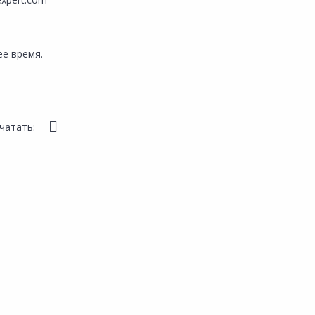
е время.
чатать: