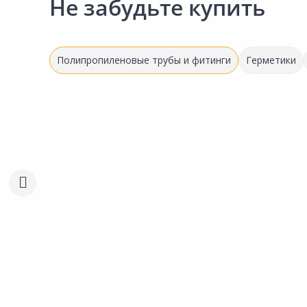
Не забудьте купить
Полипропиленовые трубы и фитинги
Герметики
Выгодная цена
Выгодная цена
11.18 ₽
9.00 ₽
за шт
за шт
Код товара:
160476
Код товара:
160314
Угольник РВК D20 90°
Угольник РВК D20 45°
Сравнить
Сравнить
Добавить в Избранное
Добавить в Избра
Наличие на складах
Наличие на склада
В корзину
В корзину