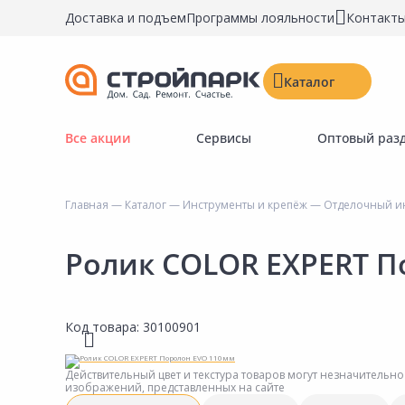
Доставка и подъем
Программы лояльности
Контакт
Каталог
Все акции
Сервисы
Оптовый раз
Строительные материалы
Двери, окна, замки
Главная
—
Каталог
—
Инструменты и крепёж
—
Отделочный и
Инструменты и крепёж
Напольные покрытия
Ролик COLOR EXPERT П
Керамическая плитка
Обои
Код товара:
30100901
Потолочные и стеновые покрытия
Краски, герметики, пропитки
Действительный цвет и текстура товаров могут незначительно
изображений, представленных на сайте