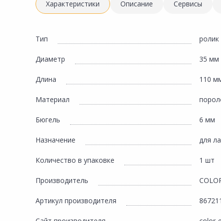
Инженерная электрика
Характеристики
Описание
Сервисы
Вентиляция, климатическое оборудование
Освещение
Тип
ролик
Отопление, водоснабжение, канализация
Диаметр
35 мм
Сантехника, мебель для ванной комнаты
Длина
110 м
Сауны и бани
Материал
порол
Интерьер, текстиль, камины, оформление
окон, картины
Бюгель
6 мм
Хранение и порядок
Назначение
для ла
Товары для дома, подарки, бытовая химия
Количество в упаковке
1 шт
Кухни, мойки, смесители, бытовая техника
Производитель
COLOR
Туризм и отдых
Артикул производителя
86721
Автотовары
Сайт производителя
color-