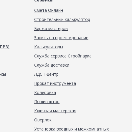
Смета Онлайн
Строительный калькулятор
Биржа мастеров
Запись на проектирование
(ПВЗ)
Калькуляторы
Служба сервиса Стройпарка
Служба доставки
осы
ЛДСП-центр
Прокат инструмента
Колеровка
Пошив штор
Ключная мастерская
Оверлок
Установка входных и межкомнатных