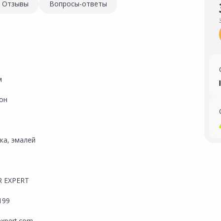
Отзывы
Вопросы-ответы
м
он
ка, эмалей
 EXPERT
199
expert.com