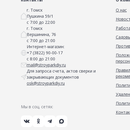
г. Томск
О нас
Пушкина 59/1
Новос
с 7:00 до 22:00
Работа
г. Томск
Вершинина, 76
Садовы
с 7:00 до 21:00
Против
Интернет-магазин:
+7 (3822) 90-00-17
Положе
с 8:00 до 21:00
персон
mail@stroyparkdiy.ru
Правил
Для запроса счета, актов сверки и
рекоме
закрывающих документов
osk@stroyparkdiy.ru
Полити
Удален
Полити
Мы в соц. сетях:
Конта