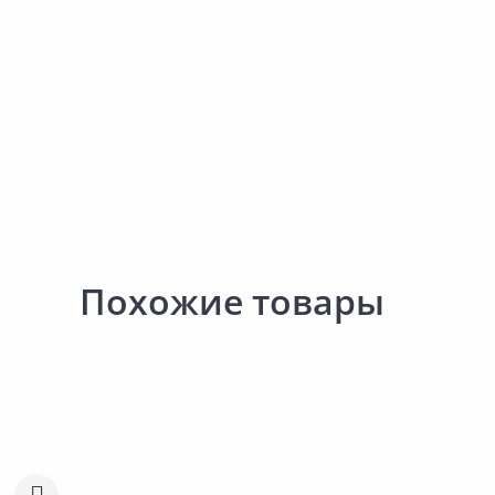
Похожие товары
291.00 ₽
305.00 ₽
за шт
за шт
Код товара:
30100701
Код товара:
33780401