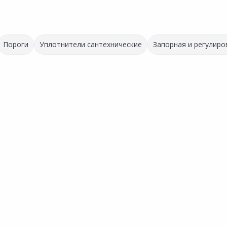
Пороги
Уплотнители сантехнические
Запорная и регулиро
Выгодная цена
Выгодная цена
19.31 ₽
141.00 ₽
за шт
за шт
Код товара:
160312
Код товара:
160469
Угольник РВК D25 90°
Угольник комбинированный
Сравнить
Сравнить
РВК D20-1/2" ВР
нное
Добавить в Избранное
Добавить в Избранное
х
Наличие на складах
Наличие на складах
В корзину
В корзину