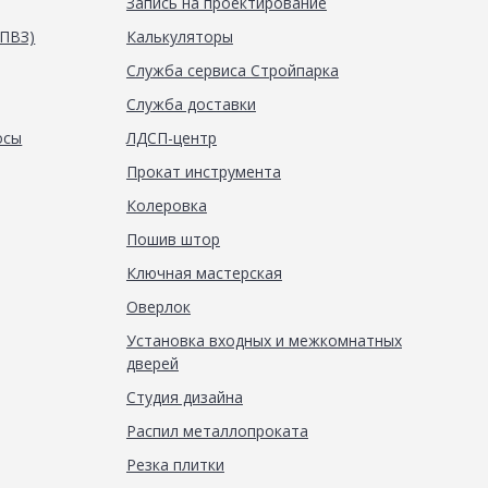
Запись на проектирование
(ПВЗ)
Калькуляторы
Служба сервиса Стройпарка
Служба доставки
осы
ЛДСП-центр
Прокат инструмента
Колеровка
Пошив штор
Ключная мастерская
Оверлок
Установка входных и межкомнатных
дверей
Студия дизайна
Распил металлопроката
Резка плитки