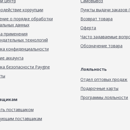
й центр
Самовывоз
одействие коррупции
Пункты выдачи заказов 
ние о порядке обработки
Возврат товара
альных данных
Оферта
а применения
Часто задаваемые вопр
ндательных технологий
Обозначение товара
ка конфиденциальности
ие аккаунта
ка безопасности Paygine
Лояльность
кты
Отдел оптовых продаж
Подарочные карты
Программы лояльности
авщикам
ать поставщиком
вующим поставщикам