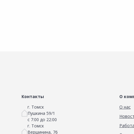
Сравнить
Добавить в Избранное
Наличие на складах
Контакты
О ком
г. Томск
О нас
Пушкина 59/1
Новос
с 7:00 до 22:00
Работа
г. Томск
Вершинина, 76