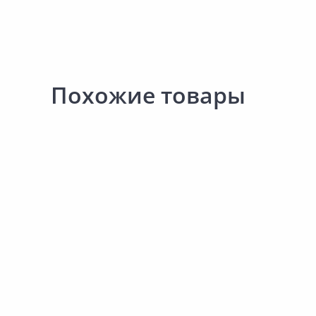
Похожие товары
Выгодная цена
56.00 ₽
47.00 ₽
за шт
за шт
Код товара:
33221701
Код товара:
15227101
Паста уплотнительная TERMA
Лента-фум уплотнител
10059 25г
Nastro Professionale 10
В корзину
В корзину