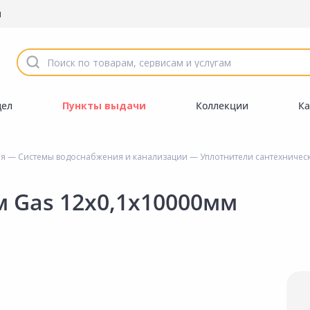
ы
дел
Пункты выдачи
Коллекции
Ка
ия
—
Системы водоснабжения и канализации
—
Уплотнители сантехничес
 Gas 12х0,1х10000мм