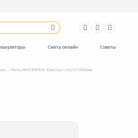
Войти
Регистрация
Перейти к сравнению
Избранное
Недавно просмотренные
товары
лькуляторы
Смета онлайн
Советы
кие
— Лента MASTERPROF Фум Gas 12х0,1х10000мм