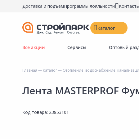
Доставка и подъем
Программы лояльности
Контакт
Каталог
Все акции
Сервисы
Оптовый раз
Строительные материалы
Двери, окна, замки
Главная
—
Каталог
—
Отопление, водоснабжение, канализац
Инструменты и крепёж
Напольные покрытия
Лента MASTERPROF Фум
Керамическая плитка
Обои
Код товара:
23853101
Потолочные и стеновые покрытия
Краски, герметики, пропитки