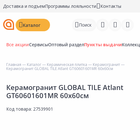
Доставка и подъем
Программы лояльности
Контакты
Поиск
Каталог
Все акции
Сервисы
Оптовый раздел
Пункты выдачи
Коллек
Главная
—
Каталог
—
Керамическая плитка
—
Керамогранит
—
Керамогранит GLOBAL TILE Atlant GT60601601MR 60х60см
Войти
Регистрация
Керамогранит GLOBAL TILE Atlant
GT60601601MR 60х60см
Перейти к сравнению
Код товара:
27539901
Избранное
Недавно просмотренные
товары