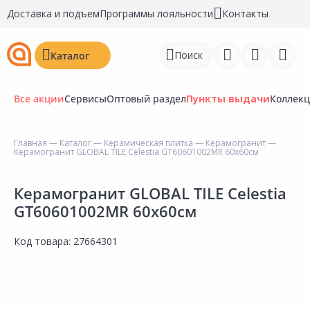
Доставка и подъем
Программы лояльности
Контакты
Поиск
Каталог
Все акции
Сервисы
Оптовый раздел
Пункты выдачи
Коллек
Главная
—
Каталог
—
Керамическая плитка
—
Керамогранит
—
Керамогранит GLOBAL TILE Celestia GT60601002MR 60х60см
Войти
Регистрация
Керамогранит GLOBAL TILE Celestia
GT60601002MR 60х60см
Перейти к сравнению
Код товара:
27664301
Избранное
Недавно просмотренные
товары