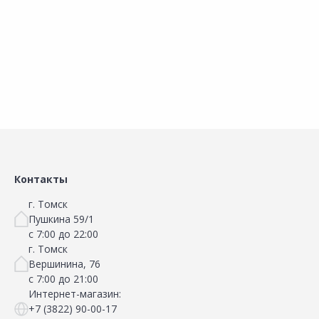
Этот товар последний!
Этот товар последний!
В корзину
В корзину
Сравнить
Сравнить
Добавить в Избранное
Добавить в Избранное
Наличие на складах
Наличие на складах
Контакты
г. Томск
Пушкина 59/1
с 7:00 до 22:00
г. Томск
Вершинина, 76
с 7:00 до 21:00
Интернет-магазин:
+7 (3822) 90-00-17