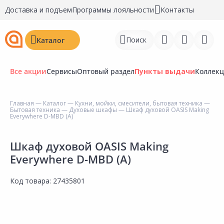
Доставка и подъем
Программы лояльности
Контакты
Поиск
Каталог
Все акции
Сервисы
Оптовый раздел
Пункты выдачи
Коллек
Главная
—
Каталог
—
Кухни, мойки, смесители, бытовая техника
—
Бытовая техника
—
Духовые шкафы
— Шкаф духовой OASIS Making
Войти
Everywhere D-MBD (A)
Регистрация
Шкаф духовой OASIS Making
Everywhere D-MBD (A)
Перейти к сравнению
Избранное
Код товара:
27435801
Недавно просмотренные
товары