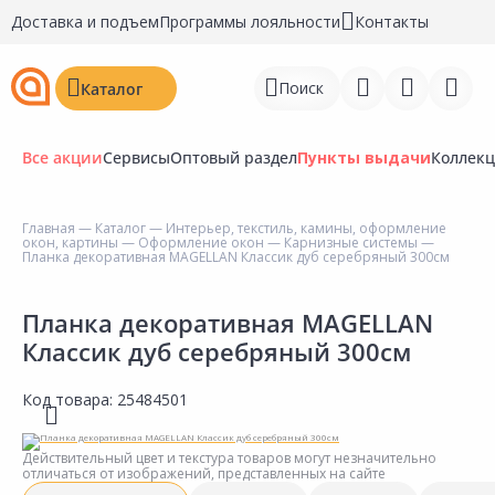
Доставка и подъем
Программы лояльности
Контакты
Поиск
Каталог
Все акции
Сервисы
Оптовый раздел
Пункты выдачи
Коллек
Главная
—
Каталог
—
Интерьер, текстиль, камины, оформление
окон, картины
—
Оформление окон
—
Карнизные системы
—
Войти
Планка декоративная MAGELLAN Классик дуб серебряный 300см
Регистрация
Планка декоративная MAGELLAN
Классик дуб серебряный 300см
Перейти к сравнению
Избранное
Код товара:
25484501
Недавно просмотренные
Действительный цвет и текстура товаров могут незначительно
товары
отличаться от изображений, представленных на сайте