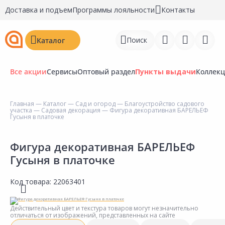
Доставка и подъем
Программы лояльности
Контакты
Поиск
Каталог
Все акции
Сервисы
Оптовый раздел
Пункты выдачи
Коллек
Главная
—
Каталог
—
Сад и огород
—
Благоустройство садового
участка
—
Садовая декорация
— Фигура декоративная БАРЕЛЬЕФ
Войти
Гусыня в платочке
Регистрация
Фигура декоративная БАРЕЛЬЕФ
Гусыня в платочке
Перейти к сравнению
Избранное
Код товара:
22063401
Недавно просмотренные
Действительный цвет и текстура товаров могут незначительно
товары
отличаться от изображений, представленных на сайте