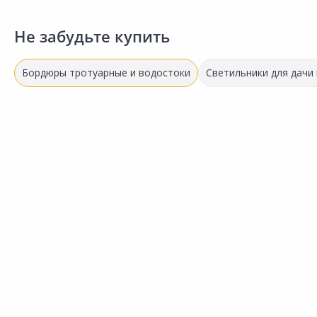
Не забудьте купить
Бордюры тротуарные и водостоки
Светильники для дачи 
460.00 ₽
2 300.00 ₽
272.00 ₽
2 720.00 ₽
за шт
за м2
за шт
за м2
Код товара:
8841501
Код товара:
8544001
Бордюр тротуарный серый
Бордюр тротуарный серый
Сравнить
Сравнить
1000x200x80мм
500х200х50мм
Добавить в Избранное
Добавить в Избранное
Наличие на складах
Наличие на складах
В корзину
В корзину