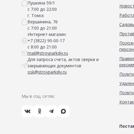
Пушкина 59/1
Новос
с 7:00 до 22:00
Работа
г. Томск
Вершинина, 76
Садовы
с 7:00 до 21:00
Против
Интернет-магазин:
+7 (3822) 90-00-17
Положе
с 8:00 до 21:00
персон
mail@stroyparkdiy.ru
Правил
Для запроса счета, актов сверки и
рекоме
закрывающих документов
osk@stroyparkdiy.ru
Полити
Удален
Полити
Мы в соц. сетях:
Конта
Пост