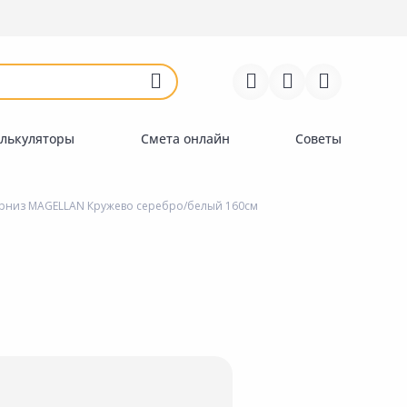
Войти
Регистрация
Перейти к сравнению
Избранное
Недавно просмотренные
товары
лькуляторы
Смета онлайн
Советы
рниз MAGELLAN Кружево серебро/белый 160см