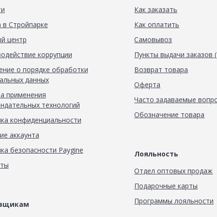
ти
Как заказать
 в Стройпарке
Как оплатить
й центр
Самовывоз
одействие коррупции
Пункты выдачи заказов 
ние о порядке обработки
Возврат товара
альных данных
Оферта
а применения
Часто задаваемые вопр
ндательных технологий
Обозначение товара
ка конфиденциальности
ие аккаунта
ка безопасности Paygine
Лояльность
кты
Отдел оптовых продаж
Подарочные карты
Программы лояльности
авщикам