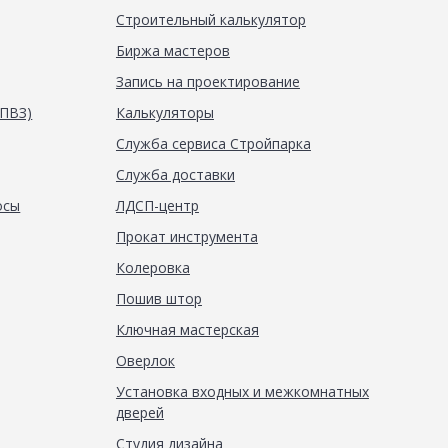
Строительный калькулятор
Биржа мастеров
Запись на проектирование
(ПВЗ)
Калькуляторы
Служба сервиса Стройпарка
Служба доставки
осы
ЛДСП-центр
Прокат инструмента
Колеровка
Пошив штор
Ключная мастерская
Оверлок
Установка входных и межкомнатных
дверей
Студия дизайна