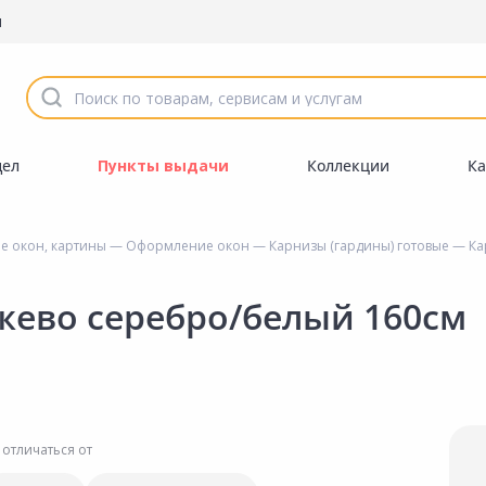
ы
дел
Пункты выдачи
Коллекции
Ка
е окон, картины
—
Оформление окон
—
Карнизы (гардины) готовые
— Ка
ево серебро/белый 160см
 отличаться от