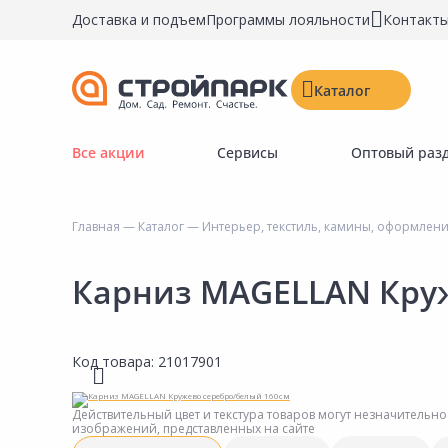
Доставка и подъем
Программы лояльности
Контакт
Каталог
Все акции
Сервисы
Оптовый раз
Строительные материалы
Двери, окна, замки
Главная
—
Каталог
—
Интерьер, текстиль, камины, оформлени
Инструменты и крепёж
Напольные покрытия
Карниз MAGELLAN Круж
Керамическая плитка
Обои
Код товара:
21017901
Потолочные и стеновые покрытия
Краски, герметики, пропитки
Действительный цвет и текстура товаров могут незначительно
изображений, представленных на сайте