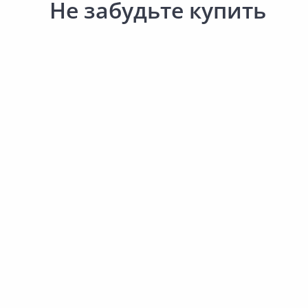
Не забудьте купить
Товар под заказ
1 036.00 ₽
1 059.00 ₽
Товар в ассортименте
за шт
за шт
Код товара:
24993301
Код товара:
26446701
Шина для карниза MAG
Штора WITERRA Тюль
160см
Королевский цветок белая
300х260см
В корзину
В корзину