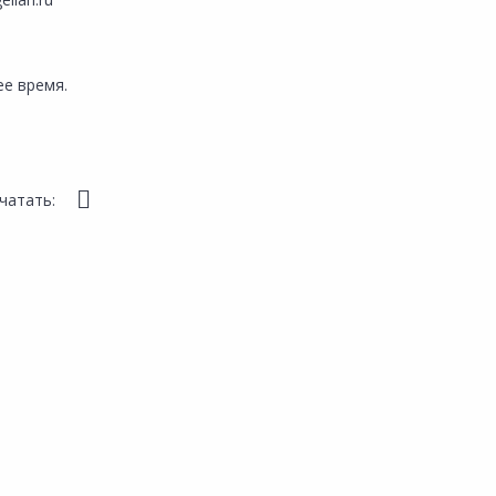
е время.
чатать: