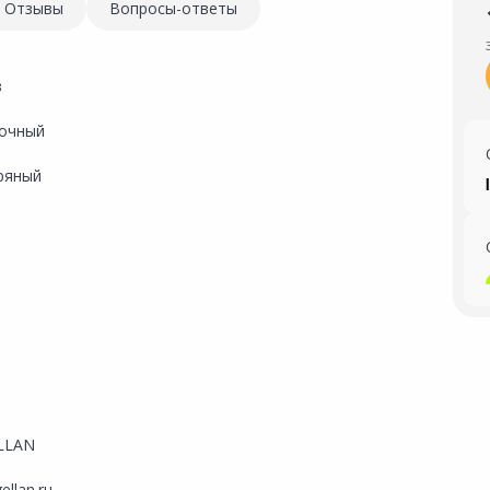
Отзывы
Вопросы-ответы
з
очный
ряный
м
LLAN
ellan.ru