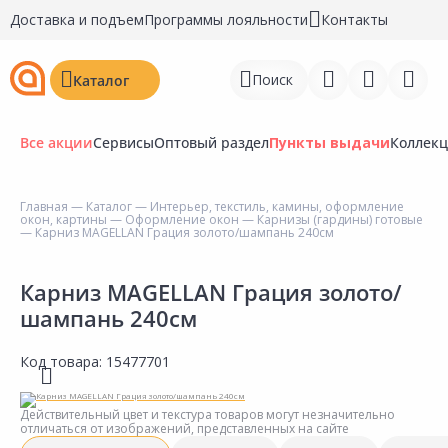
Доставка и подъем
Программы лояльности
Контакты
Поиск
Каталог
Все акции
Сервисы
Оптовый раздел
Пункты выдачи
Коллек
Главная
—
Каталог
—
Интерьер, текстиль, камины, оформление
окон, картины
—
Оформление окон
—
Карнизы (гардины) готовые
Войти
— Карниз MAGELLAN Грация золото/шампань 240см
Регистрация
Карниз MAGELLAN Грация золото/
шампань 240см
Перейти к сравнению
Избранное
Код товара:
15477701
Недавно просмотренные
Действительный цвет и текстура товаров могут незначительно
товары
отличаться от изображений, представленных на сайте