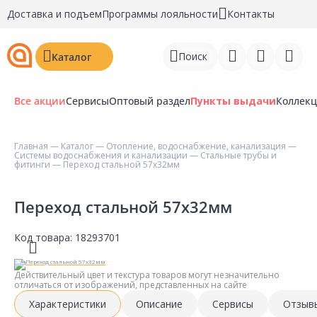
Доставка и подъем
Программы лояльности
Контакты
Поиск
Каталог
Все акции
Сервисы
Оптовый раздел
Пункты выдачи
Коллек
Главная
—
Каталог
—
Отопление, водоснабжение, канализация
—
Системы водоснабжения и канализации
—
Стальные трубы и
Войти
фитинги
— Переход стальной 57х32мм
Регистрация
Переход стальной 57х32мм
Перейти к сравнению
Код товара:
18293701
Избранное
Действительный цвет и текстура товаров могут незначительно
Недавно просмотренные
отличаться от изображений, представленных на сайте
товары
Характеристики
Описание
Сервисы
Отзыв