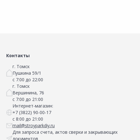
Сравнить
Сравнить
Добавить в Избранное
Добавить в Избранное
Наличие на складах
Наличие на складах
Контакты
г. Томск
Пушкина 59/1
с 7:00 до 22:00
г. Томск
Вершинина, 76
с 7:00 до 21:00
Интернет-магазин:
+7 (3822) 90-00-17
с 8:00 до 21:00
mail@stroyparkdiy.ru
Для запроса счета, актов сверки и закрывающих
документов