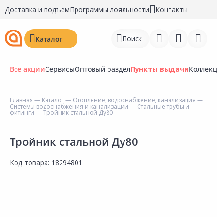
Доставка и подъем
Программы лояльности
Контакты
Поиск
Каталог
Все акции
Сервисы
Оптовый раздел
Пункты выдачи
Коллек
Главная
—
Каталог
—
Отопление, водоснабжение, канализация
—
Системы водоснабжения и канализации
—
Стальные трубы и
Войти
фитинги
— Тройник стальной Ду80
Регистрация
Тройник стальной Ду80
Перейти к сравнению
Код товара:
18294801
Избранное
Недавно просмотренные
товары