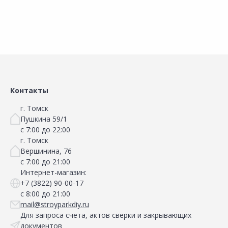
Сравнить
Сравнить
Добавить в Избранное
Добавить в Избранное
Наличие на складах
Наличие на складах
Контакты
г. Томск
Пушкина 59/1
с 7:00 до 22:00
г. Томск
Вершинина, 76
с 7:00 до 21:00
Интернет-магазин:
+7 (3822) 90-00-17
с 8:00 до 21:00
mail@stroyparkdiy.ru
Для запроса счета, актов сверки и закрывающих
документов