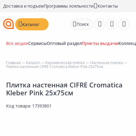
Доставка и подъем
Программы лояльности
Контакты
Поиск
Каталог
Все акции
Сервисы
Оптовый раздел
Пункты выдачи
Коллек
Главная
—
Каталог
—
Керамическая плитка
—
Настенная плитка
—
Плитка настенная CIFRE Cromatica Kleber Pink 25х75см
Войти
Регистрация
Плитка настенная CIFRE Cromatica
Kleber Pink 25х75см
Перейти к сравнению
Код товара:
17393801
Избранное
Недавно просмотренные
товары