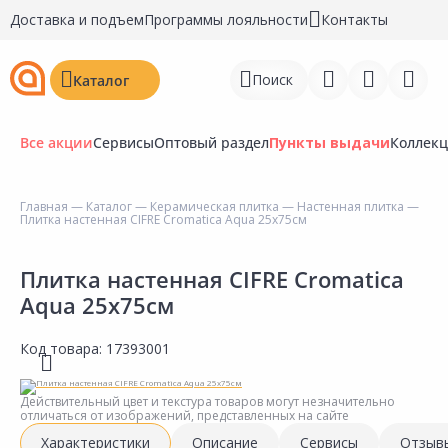
Доставка и подъем
Программы лояльности
Контакты
Поиск
Каталог
Все акции
Сервисы
Оптовый раздел
Пункты выдачи
Коллек
Главная
—
Каталог
—
Керамическая плитка
—
Настенная плитка
—
Плитка настенная CIFRE Cromatica Aqua 25х75см
Войти
Регистрация
Плитка настенная CIFRE Cromatica
Aqua 25х75см
Перейти к сравнению
Код товара:
17393001
Избранное
Недавно просмотренные
Действительный цвет и текстура товаров могут незначительно
отличаться от изображений, представленных на сайте
товары
Характеристики
Описание
Сервисы
Отзыв