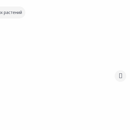
х растений
224.00 ₽
за шт
Код товара:
34747501
Грунт АГРО-М Универсальный
Сравнить
10л
Добавить в Избранное
Наличие на складах
В корзину