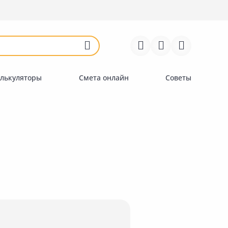
Войти
Регистрация
Перейти к сравнению
Избранное
Недавно просмотренные
товары
лькуляторы
Смета онлайн
Советы