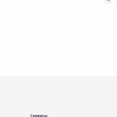
Семена СЕДЕК Салат
Сравнить
Сравнить
Негритянка 1г
К
кочанный Кадо 1г
Добавить в Избранное
Добавить в Избранное
Наличие на складах
Наличие на складах
В корзину
В корзину
Сервисы