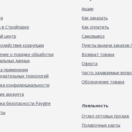
Акции
ти
Как заказать
 в Стройпарке
Как оплатить
й центр
Самовывоз
одействие коррупции
Пункты выдачи заказов 
ние о порядке обработки
Возврат товара
альных данных
Оферта
а применения
Часто задаваемые вопр
ндательных технологий
Обозначение товара
ка конфиденциальности
ие аккаунта
ка безопасности Paygine
Лояльность
кты
Отдел оптовых продаж
Подарочные карты