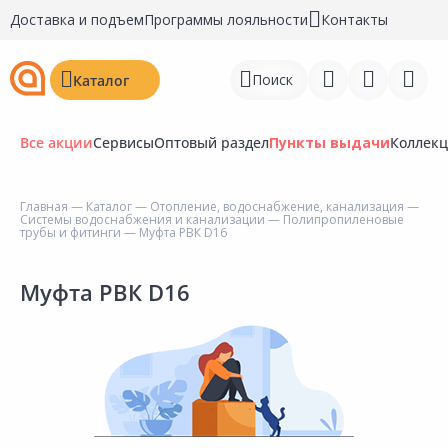
Доставка и подъем
Программы лояльности
Контакты
Поиск
Каталог
Все акции
Сервисы
Оптовый раздел
Пункты выдачи
Коллек
Главная
—
Каталог
—
Отопление, водоснабжение, канализация
—
Системы водоснабжения и канализации
—
Полипропиленовые
Войти
трубы и фитинги
— Муфта РВК D16
Регистрация
Муфта РВК D16
Перейти к сравнению
Избранное
Недавно просмотренные
товары