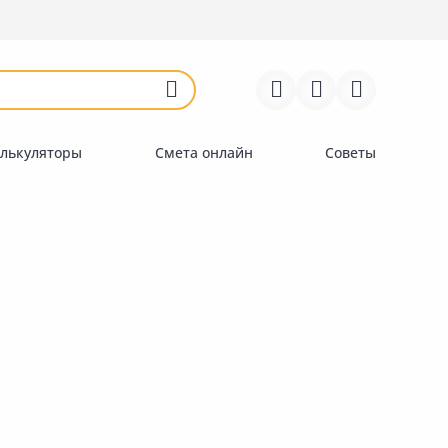
Войти
Регистрация
Перейти к сравнению
Избранное
Недавно просмотренные
товары
лькуляторы
Смета онлайн
Советы