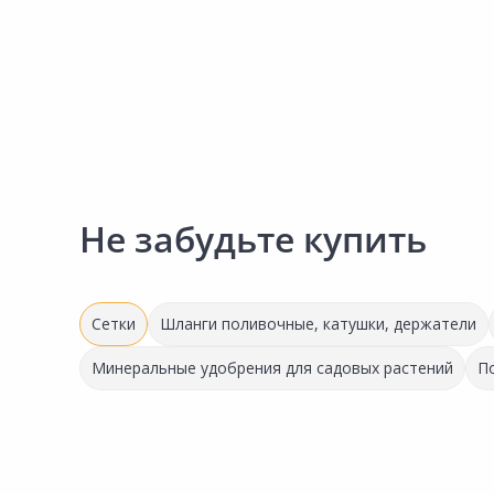
Сад и огород
Не забудьте купить
Сетки
Шланги поливочные, катушки, держатели
Минеральные удобрения для садовых растений
П
Успей купить!
32.50 ₽