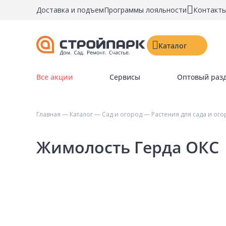
Доставка и подъем
Программы лояльности
Контакт
Каталог
Все акции
Сервисы
Оптовый раз
Строительные материалы
Двери, окна, замки
Главная
—
Каталог
—
Сад и огород
—
Растения для сада и ог
Инструменты и крепёж
Напольные покрытия
Жимолость Герда ОКС
Керамическая плитка
Обои
Потолочные и стеновые покрытия
Краски, герметики, пропитки