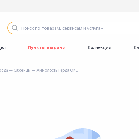
ы
дел
Пункты выдачи
Коллекции
Ка
орода
—
Саженцы
— Жимолость Герда ОКС