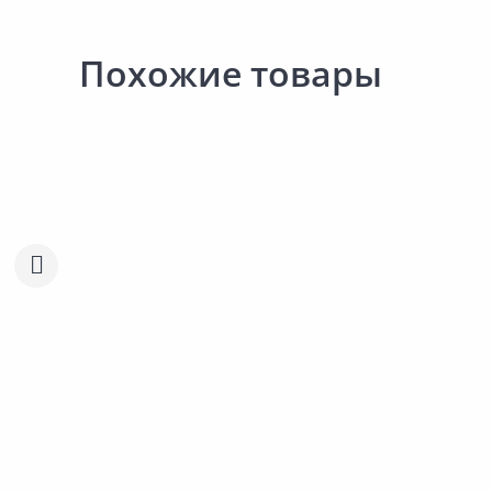
Похожие товары
0.00 ₽
за шт
Код товара:
12186201
Клематис крупноцветковый
Сравнить
Варшавска Найк
Добавить в Избранное
Наличие на складах
Нет в наличии.
Сообщить о поступлении