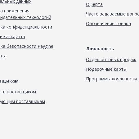
альных данных
Оферта
а применения
Часто задаваемые вопр
ндательных технологий
Обозначение товара
ка конфиденциальности
ие аккаунта
ка безопасности Paygine
Лояльность
кты
Отдел оптовых продаж
Подарочные карты
Программы лояльности
авщикам
ать поставщиком
вующим поставщикам