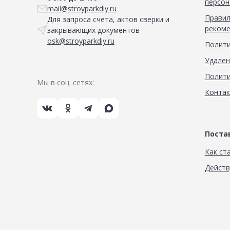
персон
mail@stroyparkdiy.ru
Правил
Для запроса счета, актов сверки и
рекоме
закрывающих документов
osk@stroyparkdiy.ru
Полити
Удален
Полити
Мы в соц. сетях:
Конта
Пост
Как ст
Дейст