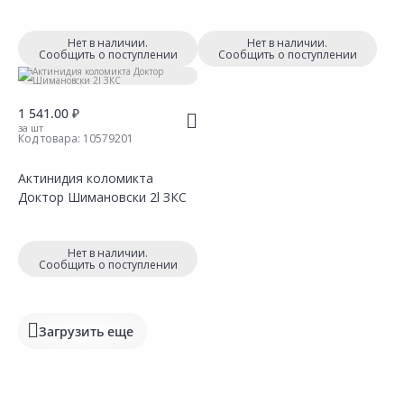
Нет в наличии.
Нет в наличии.
Сообщить о поступлении
Сообщить о поступлении
1 541.00 ₽
за шт
Код товара:
10579201
Актинидия коломикта
Доктор Шимановски 2l ЗКС
Сравнить
Сравнить
Добавить в Избранное
Добавить в Избранное
Наличие на складах
Наличие на складах
Нет в наличии.
Сообщить о поступлении
Загрузить еще