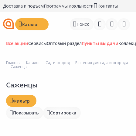
Доставка и подъем
Программы лояльности
Контакты
Поиск
Каталог
Все акции
Сервисы
Оптовый раздел
Пункты выдачи
Коллек
Цена, ₽
Главная
—
Каталог
—
Сад и огород
—
Растения для сада и огорода
— Саженцы
Войти
Наличие на складах
Регистрация
Саженцы
Статус
Перейти к сравнению
Фильтр
Отзывы
Избранное
Показывать
Сортировка
Рейтинг
Недавно просмотренные
товары
Бирка