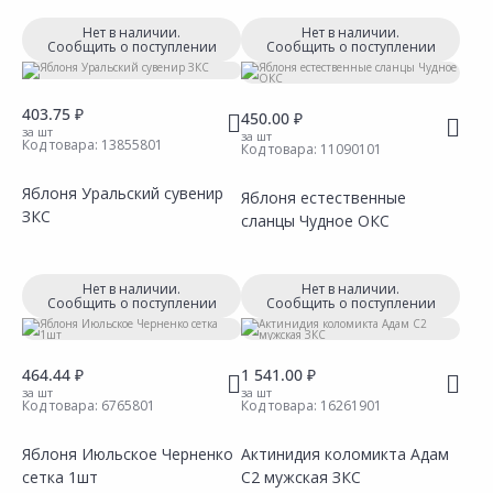
Нет в наличии.
Нет в наличии.
Сообщить о поступлении
Сообщить о поступлении
403.75 ₽
450.00 ₽
за шт
за шт
Код товара:
13855801
Код товара:
11090101
Яблоня Уральский сувенир
Яблоня естественные
ЗКС
сланцы Чудное ОКС
Сравнить
Сравнить
Добавить в Избранное
Добавить в Избранное
Наличие на складах
Наличие на складах
Нет в наличии.
Нет в наличии.
Сообщить о поступлении
Сообщить о поступлении
464.44 ₽
1 541.00 ₽
за шт
за шт
Код товара:
6765801
Код товара:
16261901
Яблоня Июльское Черненко
Актинидия коломикта Адам
сетка 1шт
С2 мужская ЗКС
Сравнить
Сравнить
Добавить в Избранное
Добавить в Избранное
Наличие на складах
Наличие на складах