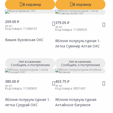
В корзину
В корзину
209.00 ₽
379.05 ₽
за шт
за шт
Код товара:
11066101
Код товара:
11090501
Вишня Вузовская ОКС
Яблоня полукультурная 1-
летка Сувенир Алтая ОКС
Сравнить
Сравнить
Добавить в Избранное
Добавить в Избранное
Наличие на складах
Наличие на складах
Нет в наличии.
Нет в наличии.
Сообщить о поступлении
Сообщить о поступлении
380.00 ₽
403.75 ₽
за шт
за шт
Код товара:
11090601
Код товара:
8951601
Яблоня полукультурная 1-
Яблоня полукультурная
летка Сухурай ОКС
Алтайское багряное
Сравнить
Сравнить
Добавить в Избранное
Добавить в Избранное
Наличие на складах
Наличие на складах