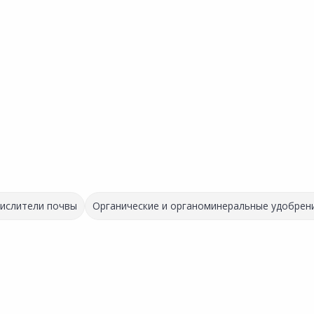
кислители почвы
Органические и органоминеральные удобрени
Выгодная цена
Товар в ассортименте
112.00 ₽
69.20 ₽
за шт
за шт
Код товара:
33638601
Код товара:
24655001