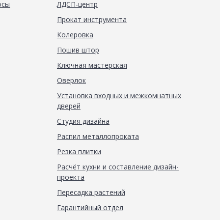
осы
ЛДСП-центр
Прокат инструмента
Колеровка
Пошив штор
Ключная мастерская
Оверлок
Установка входных и межкомнатных
дверей
Студия дизайна
Распил металлопроката
Резка плитки
Расчёт кухни и составление дизайн-
проекта
Пересадка растений
Гарантийный отдел