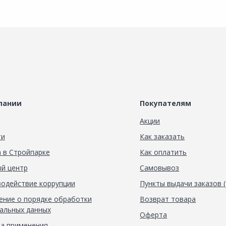
пании
Покупателям
Акции
ти
Как заказать
 в Стройпарке
Как оплатить
й центр
Самовывоз
одействие коррупции
Пункты выдачи заказов 
ние о порядке обработки
Возврат товара
альных данных
Оферта
а применения