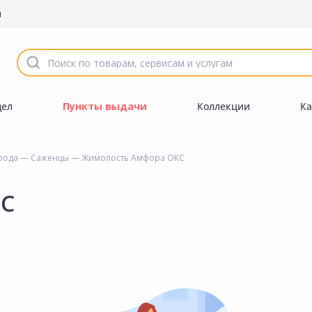
ы
дел
Пункты выдачи
Коллекции
Ка
орода
—
Саженцы
— Жимолость Амфора ОКС
КС