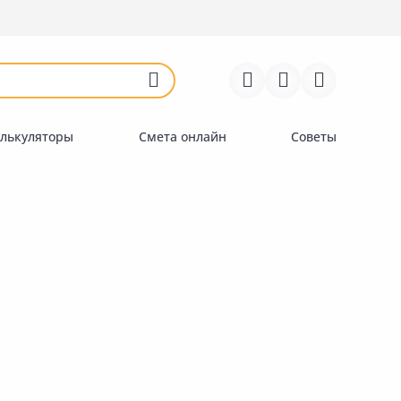
Войти
Регистрация
Перейти к сравнению
Избранное
Недавно просмотренные
товары
лькуляторы
Смета онлайн
Советы