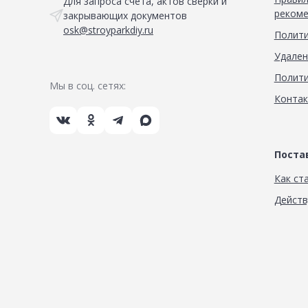
Для запроса счета, актов сверки и
рекоме
закрывающих документов
osk@stroyparkdiy.ru
Полити
Удален
Полити
Мы в соц. сетях:
Конта
Пост
Как ст
Дейст