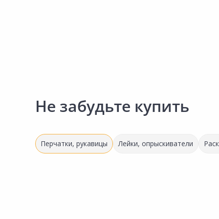
Сад и огород
Не забудьте купить
Перчатки, рукавицы
Лейки, опрыскиватели
Рас
Выгодная цена
Выгодная цена
81.00 ₽
76.00 ₽
Товар в ассортименте
за шт
за пар
Код товара:
33554801
Код товара:
33169601