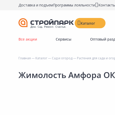
Доставка и подъем
Программы лояльности
Контакт
Каталог
Все акции
Сервисы
Оптовый раз
Строительные материалы
Двери, окна, замки
Главная
—
Каталог
—
Сад и огород
—
Растения для сада и ог
Инструменты и крепёж
Напольные покрытия
Жимолость Амфора О
Керамическая плитка
Обои
Потолочные и стеновые покрытия
Краски, герметики, пропитки