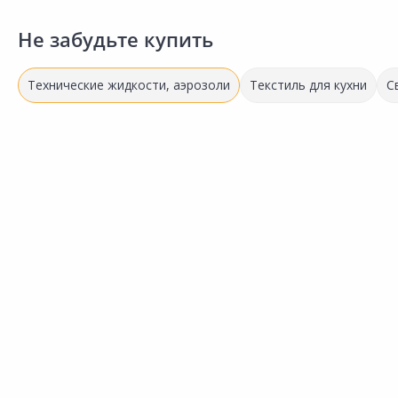
Не забудьте купить
Технические жидкости, аэрозоли
Текстиль для кухни
С
384.00 ₽
за шт
Код товара:
31367801
Очиститель кондиционера
Сравнить
GRASS Clima fresh
Добавить в Избранное
Наличие на складах
В корзину