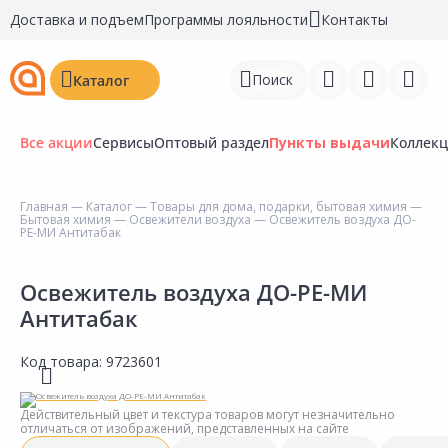
Доставка и подъем
Программы лояльности
Контакты
Поиск
Каталог
Все акции
Сервисы
Оптовый раздел
Пункты выдачи
Коллек
Главная
—
Каталог
—
Товары для дома, подарки, бытовая химия
—
Бытовая химия
—
Освежители воздуха
— Освежитель воздуха ДО-
Войти
РЕ-МИ Антитабак
Регистрация
Освежитель воздуха ДО-РЕ-МИ
Антитабак
Перейти к сравнению
Избранное
Код товара:
9723601
Недавно просмотренные
Действительный цвет и текстура товаров могут незначительно
товары
отличаться от изображений, представленных на сайте