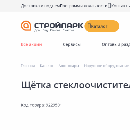
Доставка и подъем
Программы лояльности
Контакт
Каталог
Все акции
Сервисы
Оптовый раз
Строительные материалы
Двери, окна, замки
Главная
—
Каталог
—
Автотовары
—
Наружное оборудование
Инструменты и крепёж
Напольные покрытия
Щётка стеклоочистителя
Керамическая плитка
Обои
Код товара:
9229501
Потолочные и стеновые покрытия
Краски, герметики, пропитки