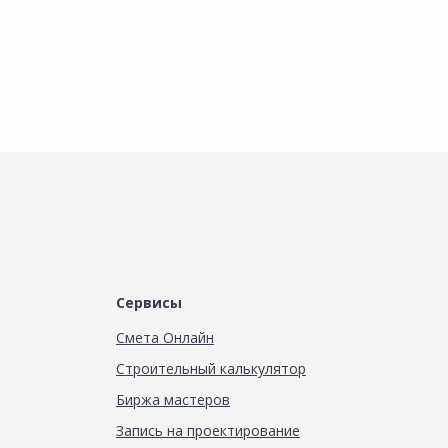
равнить
Сравнить
Сравнить
обавить в Избранное
Добавить в Избранное
Добавить в Избранное
аличие на складах
Наличие на складах
Наличие на складах
Сервисы
Смета Онлайн
Строительный калькулятор
Биржа мастеров
Запись на проектирование