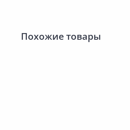
Похожие товары
316.00 ₽
316.00 ₽
за шт
за шт
Код товара:
9230101
Код товара:
9230001
Щётка стеклоочистителя AVS
Щётка стеклоочистите
Crystal Basic Line 65см
Crystal Basic Line 60см
В корзину
В корзину