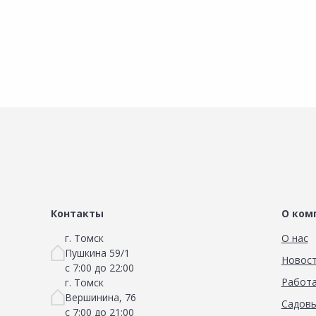
Сравнить
Добавить в Избранное
Наличие на складах
Контакты
О ком
г. Томск
О нас
Пушкина 59/1
Новос
с 7:00 до 22:00
Работа
г. Томск
Вершинина, 76
Садовы
с 7:00 до 21:00