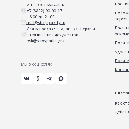
Против
Интернет-магазин:
+7 (3822) 90-00-17
Положе
с 8:00 до 21:00
персон
mail@stroyparkdiy.ru
Правил
Для запроса счета, актов сверки и
рекоме
закрывающих документов
osk@stroyparkdiy.ru
Полити
Удален
Полити
Мы в соц. сетях:
Конта
Пост
Как ст
Дейст