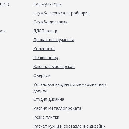
(ПВЗ)
Калькуляторы
Служба сервиса Стройпарка
Служба доставки
осы
ЛДСП-центр
Прокат инструмента
Колеровка
Пошив штор
Ключная мастерская
Оверлок
Установка входных и межкомнатных
дверей
Студия дизайна
Распил металлопроката
Резка плитки
Расчёт кухни и составление дизайн-