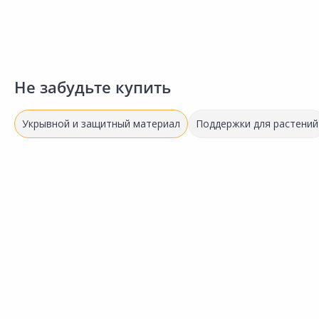
Не забудьте купить
Укрывной и защитный материал
Поддержки для растений
670.00 ₽
190.00 ₽
за шт
за шт
Код товара:
26589901
Код товара:
31899401
Плёнка UNIBOB 10мкм
Пленка PROFITTO укрывная
Сравнить
Сравнить
2,7ммх20м
64623 4х5м
Добавить в Избранное
Добавить в Избранное
Наличие на складах
Наличие на складах
В корзину
В корзину