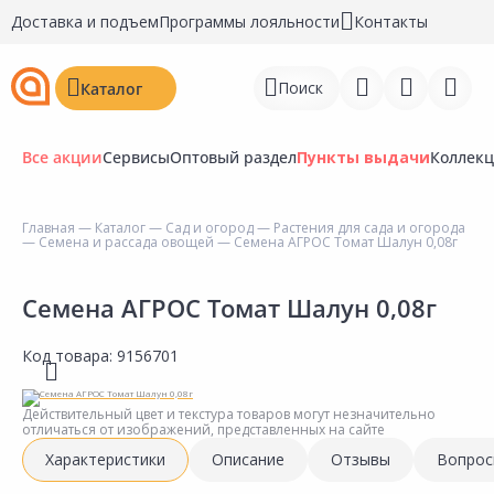
Доставка и подъем
Программы лояльности
Контакты
Поиск
Каталог
Все акции
Сервисы
Оптовый раздел
Пункты выдачи
Коллек
Главная
—
Каталог
—
Сад и огород
—
Растения для сада и огорода
—
Семена и рассада овощей
— Семена АГРОС Томат Шалун 0,08г
Войти
Регистрация
Семена АГРОС Томат Шалун 0,08г
Перейти к сравнению
Код товара:
9156701
Избранное
Действительный цвет и текстура товаров могут незначительно
отличаться от изображений, представленных на сайте
Недавно просмотренные
Характеристики
Описание
Отзывы
Вопрос
товары