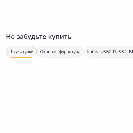
Не забудьте купить
Штукатурки
Оконная фурнитура
Кабель ВВГ-П, ВВГ, В
237.00 ₽
за шт
Код товара:
34070701
Штукатурка КНАУФ Ротбанд
Сравнить
5кг
Добавить в Избранное
Наличие на складах
В корзину