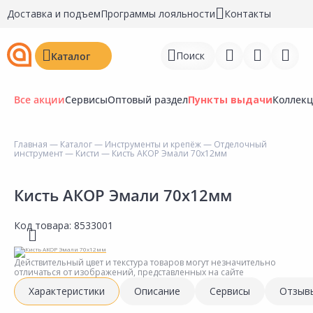
Доставка и подъем
Программы лояльности
Контакты
Поиск
Каталог
Все акции
Сервисы
Оптовый раздел
Пункты выдачи
Коллек
Главная
—
Каталог
—
Инструменты и крепёж
—
Отделочный
инструмент
—
Кисти
— Кисть АКОР Эмали 70х12мм
Войти
Регистрация
Кисть АКОР Эмали 70х12мм
Перейти к сравнению
Код товара:
8533001
Избранное
Действительный цвет и текстура товаров могут незначительно
отличаться от изображений, представленных на сайте
Недавно просмотренные
Характеристики
Описание
Сервисы
Отзыв
товары