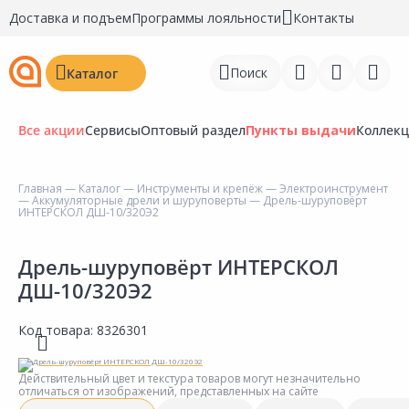
Доставка и подъем
Программы лояльности
Контакты
Поиск
Каталог
Все акции
Сервисы
Оптовый раздел
Пункты выдачи
Коллек
Главная
—
Каталог
—
Инструменты и крепёж
—
Электроинструмент
—
Аккумуляторные дрели и шуруповерты
— Дрель-шуруповёрт
Войти
ИНТЕРСКОЛ ДШ-10/320Э2
Регистрация
Дрель-шуруповёрт ИНТЕРСКОЛ
ДШ-10/320Э2
Перейти к сравнению
Избранное
Код товара:
8326301
Недавно просмотренные
Действительный цвет и текстура товаров могут незначительно
товары
отличаться от изображений, представленных на сайте