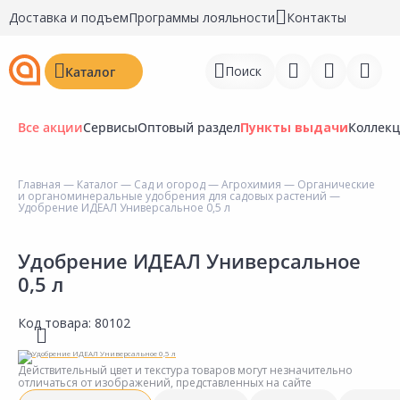
Доставка и подъем
Программы лояльности
Контакты
Поиск
Каталог
Все акции
Сервисы
Оптовый раздел
Пункты выдачи
Коллек
Главная
—
Каталог
—
Сад и огород
—
Агрохимия
—
Органические
и органоминеральные удобрения для садовых растений
—
Войти
Удобрение ИДЕАЛ Универсальное 0,5 л
Регистрация
Удобрение ИДЕАЛ Универсальное
0,5 л
Перейти к сравнению
Избранное
Код товара:
80102
Недавно просмотренные
Действительный цвет и текстура товаров могут незначительно
товары
отличаться от изображений, представленных на сайте