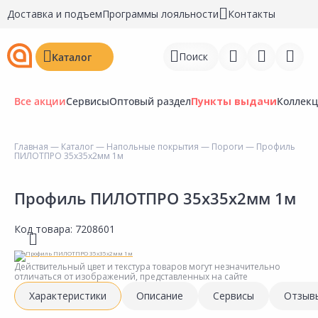
Доставка и подъем
Программы лояльности
Контакты
Поиск
Каталог
Все акции
Сервисы
Оптовый раздел
Пункты выдачи
Коллек
Главная
—
Каталог
—
Напольные покрытия
—
Пороги
— Профиль
ПИЛОТПРО 35х35х2мм 1м
Войти
Регистрация
Профиль ПИЛОТПРО 35х35х2мм 1м
Перейти к сравнению
Код товара:
7208601
Избранное
Действительный цвет и текстура товаров могут незначительно
отличаться от изображений, представленных на сайте
Недавно просмотренные
Характеристики
Описание
Сервисы
Отзыв
товары