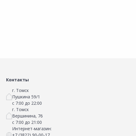
В корзину
В корзину
Сравнить
Сравнить
Добавить в Избранное
Добавить в Избранное
Наличие на складах
Наличие на складах
Контакты
г. Томск
Пушкина 59/1
с 7:00 до 22:00
г. Томск
Вершинина, 76
с 7:00 до 21:00
Интернет-магазин:
+7 (3822) 90-00-17