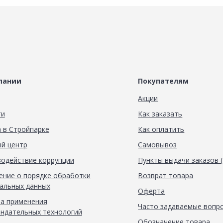
пании
Покупателям
Акции
ти
Как заказать
 в Стройпарке
Как оплатить
й центр
Самовывоз
одействие коррупции
Пункты выдачи заказов 
ние о порядке обработки
Возврат товара
альных данных
Оферта
а применения
Часто задаваемые вопр
ндательных технологий
Обозначение товара