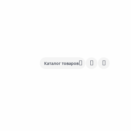
Каталог товаров
Товар в ассортименте
129.00 ₽
419.00 ₽
2
за шт
за шт
за
Код товара:
17764201
Код товара:
28587501
К
Табличка Добрая баня
Полотенце махровое
М
ТЕКСТИЛЬ ЦЕНТР 70х130см
Ш
микс