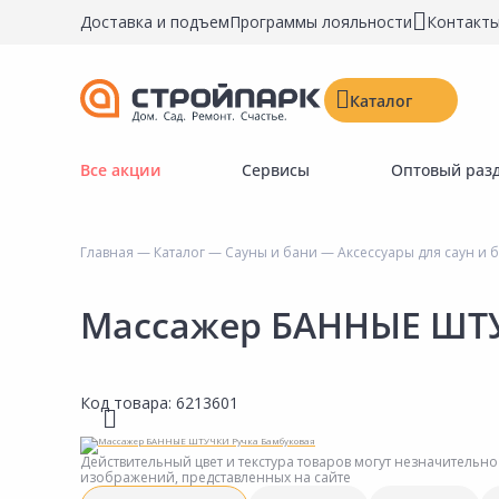
Доставка и подъем
Программы лояльности
Контакт
Каталог
Все акции
Сервисы
Оптовый раз
Строительные материалы
Двери, окна, замки
Главная
—
Каталог
—
Сауны и бани
—
Аксессуары для саун и 
Инструменты и крепёж
Напольные покрытия
Массажер БАННЫЕ ШТУ
Керамическая плитка
Обои
Код товара:
6213601
Потолочные и стеновые покрытия
Краски, герметики, пропитки
Действительный цвет и текстура товаров могут незначительно
изображений, представленных на сайте