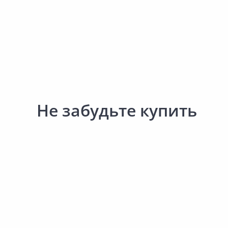
Сад и огород
Не забудьте купить
802.00 ₽
228.00 ₽
за шт
за шт
Код товара:
33202801
Код товара:
33484701
Абажур для сауны БАННЫЕ
Табличка БАЦЬКИНА Б
ШТУЧКИ Липа
легким паром