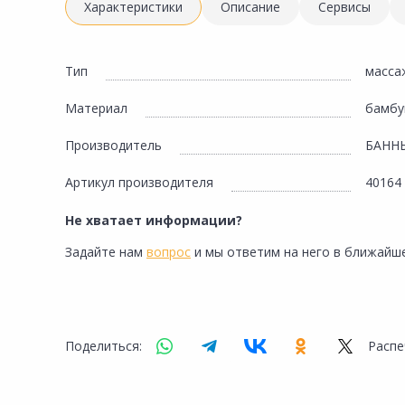
Инженерная электрика
Характеристики
Описание
Сервисы
Вентиляция, климатическое оборудование
Освещение
Тип
масса
Отопление, водоснабжение, канализация
Материал
бамбу
Сантехника, мебель для ванной комнаты
Производитель
БАНН
Сауны и бани
Артикул производителя
40164
Интерьер, текстиль, камины, оформление
окон, картины
Не хватает информации?
Хранение и порядок
Задайте нам
вопрос
и мы ответим на него в ближайше
Товары для дома, подарки, бытовая химия
Кухни, мойки, смесители, бытовая техника
Туризм и отдых
Поделиться:
Распе
Автотовары