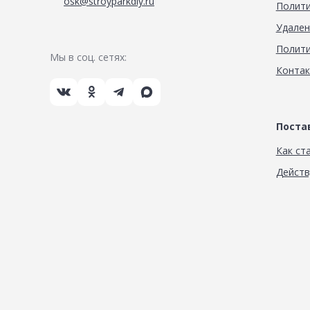
osk@stroyparkdiy.ru
Полити
Удален
Полити
Мы в соц. сетях:
Конта
Пост
Как ст
Дейст