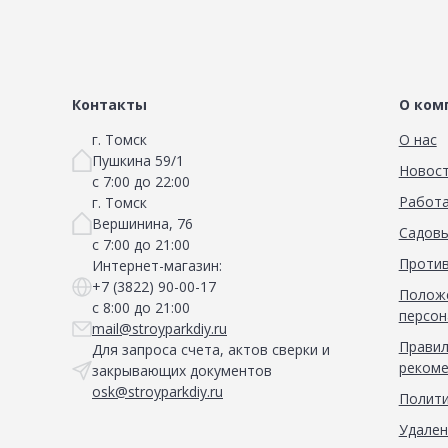
Контакты
О ком
г. Томск
О нас
Пушкина 59/1
Новос
с 7:00 до 22:00
Работа
г. Томск
Вершинина, 76
Садовы
с 7:00 до 21:00
Против
Интернет-магазин:
+7 (3822) 90-00-17
Положе
с 8:00 до 21:00
персон
mail@stroyparkdiy.ru
Правил
Для запроса счета, актов сверки и
рекоме
закрывающих документов
osk@stroyparkdiy.ru
Полити
Удален