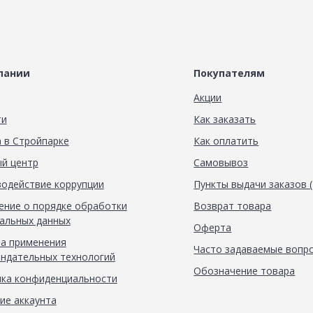
пании
Покупателям
Акции
ти
Как заказать
 в Стройпарке
Как оплатить
й центр
Самовывоз
одействие коррупции
Пункты выдачи заказов 
ние о порядке обработки
Возврат товара
альных данных
Оферта
а применения
Часто задаваемые вопр
ндательных технологий
Обозначение товара
ка конфиденциальности
ие аккаунта