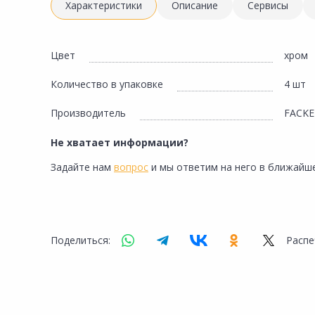
Инженерная электрика
Характеристики
Описание
Сервисы
Вентиляция, климатическое оборудование
Освещение
Цвет
хром
Отопление, водоснабжение, канализация
Количество в упаковке
4 шт
Сантехника, мебель для ванной комнаты
Производитель
FACK
Сауны и бани
Не хватает информации?
Интерьер, текстиль, камины, оформление
окон, картины
Задайте нам
вопрос
и мы ответим на него в ближайше
Хранение и порядок
Товары для дома, подарки, бытовая химия
Поделиться:
Распе
Кухни, мойки, смесители, бытовая техника
Туризм и отдых
Автотовары