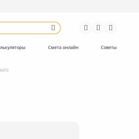
Войти
Регистрация
Перейти к сравнению
Избранное
Недавно просмотренные
товары
лькуляторы
Смета онлайн
Советы
6470