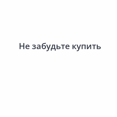
Сад и огород
Не забудьте купить
Успей купить!
10.50 ₽
341.00 ₽
за набор
за шт
Код товара:
15385301
Код товара:
28125201
Набор креплений для опоры
Крепеж РУССКИЙ ПРО
MC-11 10шт
Т-образный 8х12мм 0.9