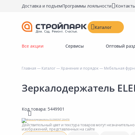
Доставка и подъем
Программы лояльности
Контакт
Каталог
Все акции
Сервисы
Оптовый раз
Строительные материалы
Двери, окна, замки
Главная
—
Каталог
—
Хранение и порядок
—
Мебельная фурни
Инструменты и крепёж
Напольные покрытия
Зеркалодержатель ELE
Керамическая плитка
Обои
Код товара:
5449901
Потолочные и стеновые покрытия
Краски, герметики, пропитки
Действительный цвет и текстура товаров могут незначительно
изображений, представленных на сайте