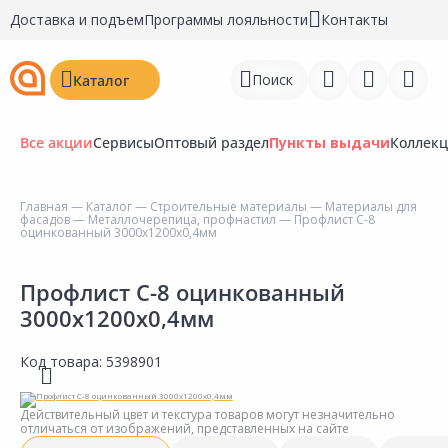
Доставка и подъем
Программы лояльности
Контакты
Поиск
Каталог
Все акции
Сервисы
Оптовый раздел
Пункты выдачи
Коллек
Главная
—
Каталог
—
Строительные материалы
—
Материалы для
фасадов
—
Металлочерепица, профнастил
— Профлист С-8
Войти
оцинкованный 3000x1200х0,4мм
Регистрация
Профлист С-8 оцинкованный
3000x1200х0,4мм
Перейти к сравнению
Избранное
Код товара:
5398901
Недавно просмотренные
Действительный цвет и текстура товаров могут незначительно
товары
отличаться от изображений, представленных на сайте