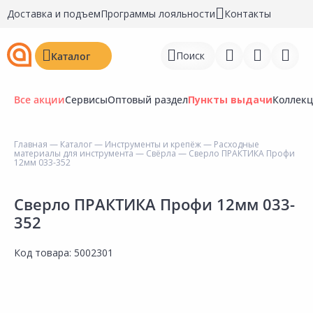
Доставка и подъем
Программы лояльности
Контакты
Поиск
Каталог
Все акции
Сервисы
Оптовый раздел
Пункты выдачи
Коллек
Главная
—
Каталог
—
Инструменты и крепёж
—
Расходные
материалы для инструмента
—
Свёрла
— Сверло ПРАКТИКА Профи
Войти
12мм 033-352
Регистрация
Сверло ПРАКТИКА Профи 12мм 033-
352
Перейти к сравнению
Избранное
Код товара:
5002301
Недавно просмотренные
товары