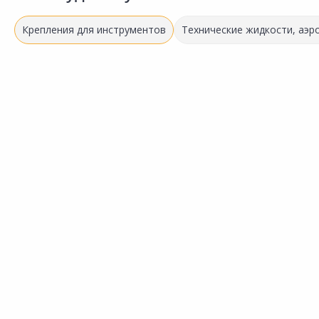
Крепления для инструментов
Технические жидкости, аэр
938.00 ₽
678.00 ₽
за шт
за шт
Код товара:
11076501
Код товара:
11076401
Держатель для инструмента
Держатель для инструмента
Сравнить
Сравнить
FORCEBERG 9-4014222
FORCEBERG 9-4014220
Добавить в Избранное
Добавить в Избранное
Наличие на складах
Наличие на складах
В корзину
В корзину