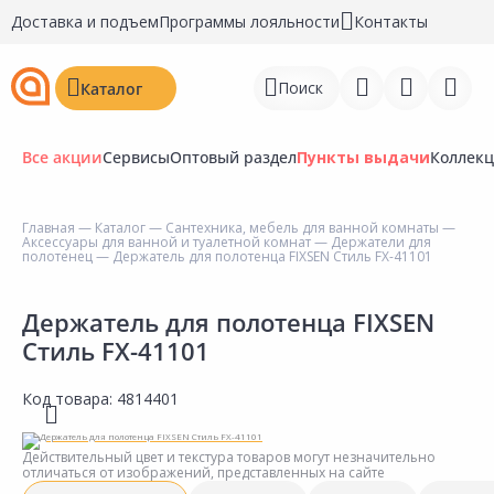
Доставка и подъем
Программы лояльности
Контакты
Поиск
Каталог
Все акции
Сервисы
Оптовый раздел
Пункты выдачи
Коллек
Главная
—
Каталог
—
Сантехника, мебель для ванной комнаты
—
Аксессуары для ванной и туалетной комнат
—
Держатели для
Войти
полотенец
— Держатель для полотенца FIXSEN Стиль FX-41101
Регистрация
Держатель для полотенца FIXSEN
Стиль FX-41101
Перейти к сравнению
Избранное
Код товара:
4814401
Недавно просмотренные
Действительный цвет и текстура товаров могут незначительно
товары
отличаться от изображений, представленных на сайте