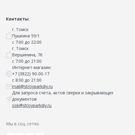
Сравнить
Сравнить
Добавить в Избранное
Добавить в Избранное
Наличие на складах
Наличие на складах
Контакты
г. Томск
Пушкина 59/1
с 7:00 до 22:00
г. Томск
Вершинина, 76
с 7:00 до 21:00
Интернет-магазин:
+7 (3822) 90-00-17
с 8:00 до 21:00
mail@stroyparkdiy.ru
Для запроса счета, актов сверки и закрывающих
документов
osk@stroyparkdiy.ru
Мы в соц. сетях: