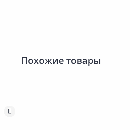
Похожие товары
394.00 ₽
327.00 ₽
за шт
за шт
Код товара:
12081301
Код товара:
3952201
Бур ПРАКТИКА Эксперт
Бур ПРАКТИКА Профи
Сравнить
Сравнить
12х310мм 775-891
14х210мм 033-741
Добавить в Избранное
Добавить в Избра