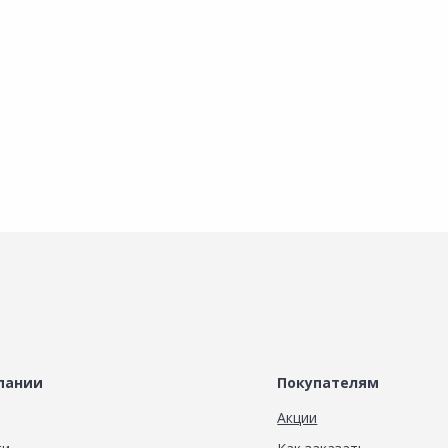
х
Наличие на складах
Наличие на складах
В корзину
В корзину
пании
Покупателям
Акции