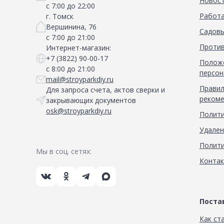
Новос
с 7:00 до 22:00
Работа
г. Томск
Вершинина, 76
Садовы
с 7:00 до 21:00
Против
Интернет-магазин:
+7 (3822) 90-00-17
Положе
с 8:00 до 21:00
персон
mail@stroyparkdiy.ru
Правил
Для запроса счета, актов сверки и
рекоме
закрывающих документов
osk@stroyparkdiy.ru
Полити
Удален
Полити
Мы в соц. сетях:
Конта
Пост
Как ст