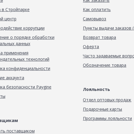
ти
Как заказать
 в Стройпарке
Как оплатить
й центр
Самовывоз
одействие коррупции
Пункты выдачи заказов 
ние о порядке обработки
Возврат товара
альных данных
Оферта
а применения
Часто задаваемые вопр
ндательных технологий
Обозначение товара
ка конфиденциальности
ие аккаунта
ка безопасности Paygine
Лояльность
кты
Отдел оптовых продаж
Подарочные карты
Программы лояльности
авщикам
ать поставщиком