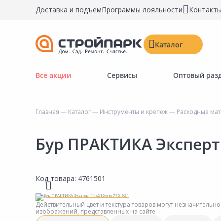
Доставка и подъем
Программы лояльности
Контакт
Каталог
Все акции
Сервисы
Оптовый раз
Строительные материалы
Двери, окна, замки
Главная
—
Каталог
—
Инструменты и крепёж
—
Расходные мат
Инструменты и крепёж
Напольные покрытия
Бур ПРАКТИКА Эксперт
Керамическая плитка
Обои
Код товара:
4761501
Потолочные и стеновые покрытия
Краски, герметики, пропитки
Действительный цвет и текстура товаров могут незначительно
изображений, представленных на сайте