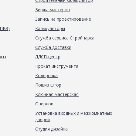
Строительный калькулятор
Биржа мастеров
Запись на проектирование
(ПВЗ)
Калькуляторы
Служба сервиса Стройпарка
Служба доставки
осы
ЛДСП-центр
Прокат инструмента
Колеровка
Пошив штор
Ключная мастерская
Оверлок
Установка входных и межкомнатных
дверей
Студия дизайна