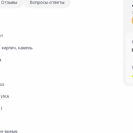
Отзывы
Вопросы-ответы
рт
 кирпич, камень
м
lus
ТИКА
21
е время.