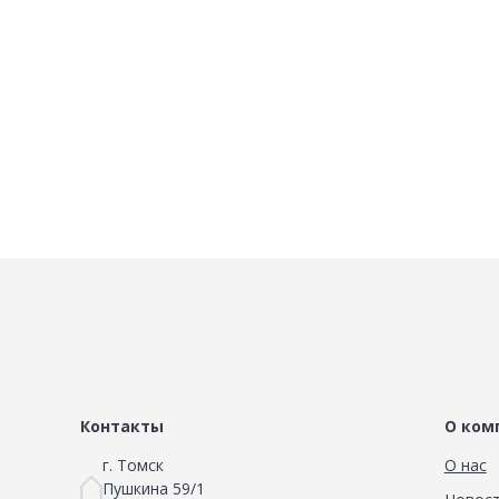
Наличие на складах
Наличие на склада
В корзину
В корзину
Контакты
О ком
г. Томск
О нас
Пушкина 59/1