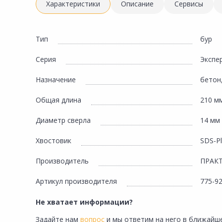
Инженерная электрика
Характеристики
Описание
Сервисы
Вентиляция, климатическое оборудование
Освещение
Тип
бур
Отопление, водоснабжение, канализация
Серия
Экспе
Сантехника, мебель для ванной комнаты
Назначение
бетон,
Сауны и бани
Общая длина
210 м
Интерьер, текстиль, камины, оформление
окон, картины
Диаметр сверла
14 мм
Хранение и порядок
Хвостовик
SDS-P
Товары для дома, подарки, бытовая химия
Производитель
ПРАК
Кухни, мойки, смесители, бытовая техника
Артикул производителя
775-9
Туризм и отдых
Не хватает информации?
Автотовары
Задайте нам
вопрос
и мы ответим на него в ближайше