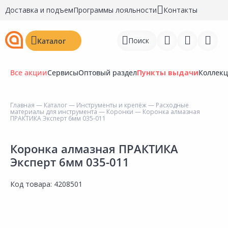
Доставка и подъем
Программы лояльности
Контакты
Поиск
Каталог
Все акции
Сервисы
Оптовый раздел
Пункты выдачи
Коллек
Главная
—
Каталог
—
Инструменты и крепёж
—
Расходные
материалы для инструмента
—
Коронки
— Коронка алмазная
Войти
ПРАКТИКА Эксперт 6мм 035-011
Регистрация
Коронка алмазная ПРАКТИКА
Эксперт 6мм 035-011
Перейти к сравнению
Избранное
Код товара:
4208501
Недавно просмотренные
товары