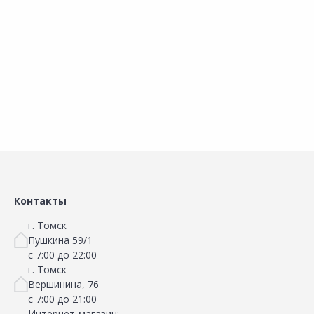
Металлический
б
В корзину
В корзину
Сравнить
Сравнить
Добавить в Избранное
Добавить в Избранное
Наличие на складах
Наличие на складах
Контакты
г. Томск
Пушкина 59/1
с 7:00 до 22:00
г. Томск
Вершинина, 76
с 7:00 до 21:00
Интернет-магазин: