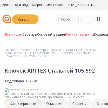
Доставка и подъем
Программы лояльности
Контакты
Поиск
Каталог
Все акции
Сервисы
Оптовый раздел
Пункты выдачи
Коллек
Главная
—
Каталог
—
Интерьер, текстиль, камины, оформление
окон, картины
—
Оформление окон
—
Карнизные системы
—
Войти
Крючок ARTTEX Стальной 105.592
Регистрация
Крючок ARTTEX Стальной 105.592
Перейти к сравнению
Код товара:
4072701
Избранное
Действительный цвет и текстура товаров могут незначительно
Недавно просмотренные
отличаться от изображений, представленных на сайте
товары
Характеристики
Описание
Сервисы
Отзыв