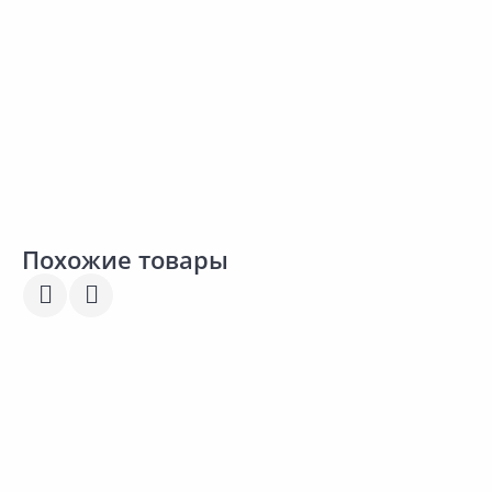
В корзину
В корзину
Сравнить
Сравнить
Добавить в Избранное
Добавить в Избранное
Наличие на складах
Наличие на складах
Похожие товары
Новинка
Товар под заказ
233.00 ₽
216.00 ₽
3
за упак
за шт
з
Код товара:
12256501
Код товара:
19886501
К
Крючок ARTTEX
Крючок ARTTEX 101.601