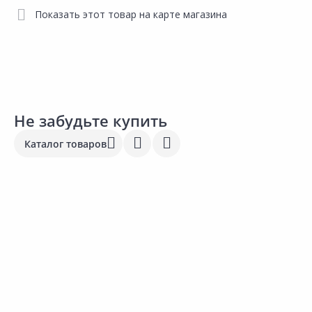
Показать этот товар на карте магазина
Не забудьте купить
Каталог товаров
Новинка
Товар под заказ
1 149.00 ₽
1
5 386.50 ₽
за шт
з
за шт
Код товара:
20749701
К
Код товара:
28774501
Плед MOONBERRY 150х225см
Карниз MAGELLAN Солнечная
система нержавеющая сталь
240см