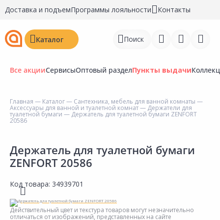
Доставка и подъем
Программы лояльности
Контакты
Поиск
Каталог
Все акции
Сервисы
Оптовый раздел
Пункты выдачи
Коллек
Главная
—
Каталог
—
Сантехника, мебель для ванной комнаты
—
Аксессуары для ванной и туалетной комнат
—
Держатели для
Войти
туалетной бумаги
— Держатель для туалетной бумаги ZENFORT
20586
Регистрация
Держатель для туалетной бумаги
Перейти к сравнению
ZENFORT 20586
Избранное
Код товара:
34939701
Недавно просмотренные
товары
Действительный цвет и текстура товаров могут незначительно
отличаться от изображений, представленных на сайте