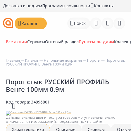
Доставка и подъем
Программы лояльности
Контакты
Поиск
Каталог
Все акции
Сервисы
Оптовый раздел
Пункты выдачи
Коллек
Главная
—
Каталог
—
Напольные покрытия
—
Пороги
— Порог стык
РУССКИЙ ПРОФИЛЬ Венге 100мм 0,9м
Войти
Регистрация
Порог стык РУССКИЙ ПРОФИЛЬ
Венге 100мм 0,9м
Перейти к сравнению
Код товара:
34896801
Избранное
Недавно просмотренные
Действительный цвет и текстура товаров могут незначительно
отличаться от изображений, представленных на сайте
товары
Характеристики
Описание
Сервисы
Отзыв