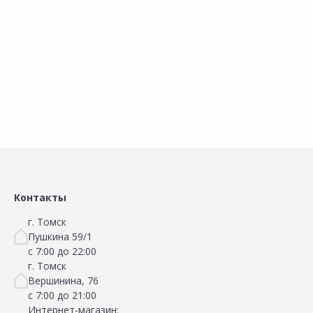
100мм 0,9м
0,9м
0
В корзину
В корзину
Сравнить
Сравнить
Добавить в Избранное
Добавить в Избранное
Наличие на складах
Наличие на складах
Контакты
г. Томск
Пушкина 59/1
с 7:00 до 22:00
г. Томск
Вершинина, 76
с 7:00 до 21:00
Интернет-магазин: