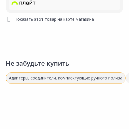
Показать этот товар на карте магазина
Не забудьте купить
Адаптеры, соединители, комплектующие ручного полива
146.00 ₽
254.00 ₽
за шт
за шт
Код товара:
34678301
Код товара:
32884401
Адаптер GARDEN Жук для
Переходник ELITECH Garden