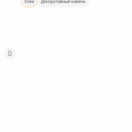
Клеи
Декоративный камень
Акция
*
213.00 ₽
за шт
Код товара:
33220401
Клей GERKULES GM-215 5кг
Сравнить
Добавить в Избранное
Наличие на складах
В корзину