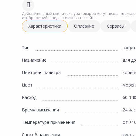
Сад и огород
Действительный цвет и текстура товаров могут незначительно
изображений, представленных на сайте
Характеристики
Описание
Сервисы
Тип
защит
Назначение
для д
Цветовая палитра
корич
Цвет
морен
Расход
60-140
Время высыхания
24 час
Температура применения
от +1
Способ нанесения
кисть,