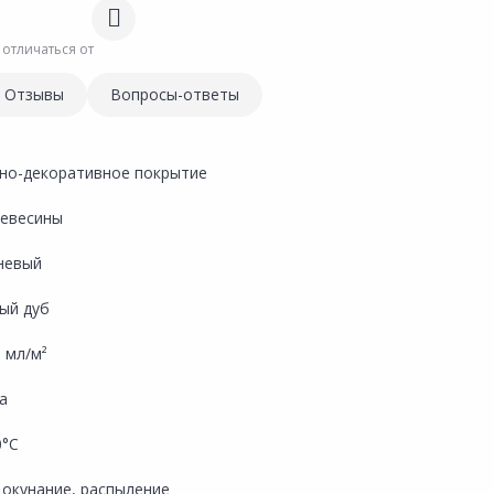
 отличаться от
Отзывы
Вопросы-ответы
но-декоративное покрытие
ревесины
невый
ый дуб
 мл/м²
а
0°С
 окунание, распыление