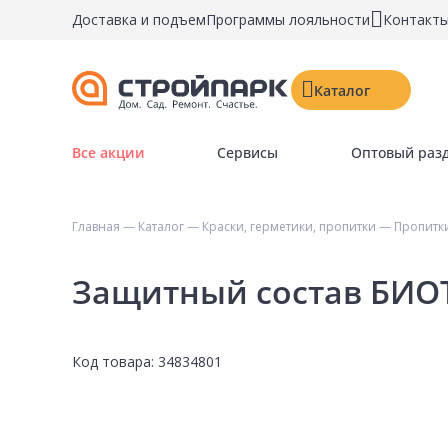
Доставка и подъем
Программы лояльности
Контакт
Каталог
Все акции
Сервисы
Оптовый раз
Строительные материалы
Двери, окна, замки
Главная
—
Каталог
—
Краски, герметики, пропитки
—
Пропитк
Инструменты и крепёж
Напольные покрытия
Защитный состав БИОТ
Керамическая плитка
Обои
Код товара:
34834801
Потолочные и стеновые покрытия
Краски, герметики, пропитки