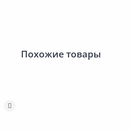
Похожие товары
Акция
*
Распродажа!
5 299.00 ₽
-15%
5 299.00 ₽
-20%
4 499.00 ₽
4 239.00 ₽
за шт
за шт
Код товара:
34834201
Код товара:
29619601
Защитный состав БИОТЕКС
Защитный состав БИО
Сравнить
Сравнить
2в1/3в1 беленый дуб 9л
2в1/3в1 палисандр 9л
Добавить в Избранное
Добавить в Избра