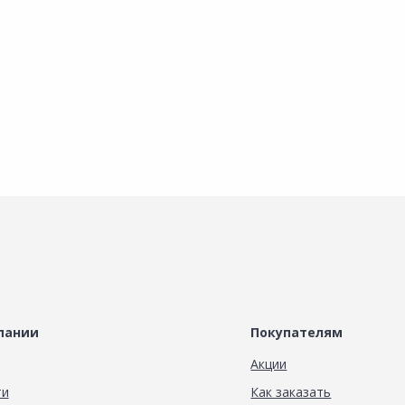
х
Наличие на складах
Наличие на складах
В корзину
В корзину
пании
Покупателям
Акции
ти
Как заказать