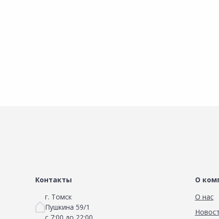
Наличие на складах
Наличие на склада
В корзину
В корзину
Контакты
О ком
г. Томск
О нас
Пушкина 59/1
Новос
с 7:00 до 22:00