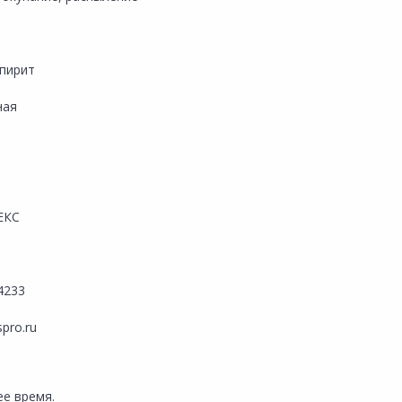
спирит
ная
ЕКС
4233
spro.ru
е время.