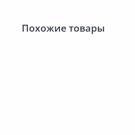
Похожие товары
Акция
*
Акция
*
1 005.00 ₽
-16%
1 005.00 ₽
-16%
849.00 ₽
849.00 ₽
за пар
за пар
Код товара:
34799001
Код товара:
34798901
Сапоги мужские ЧЕСЛА
Сапоги мужские ЧЕСЛА
МЭ-5Н(В) 45р
МЭ-5Н(В) 44р
В корзину
В корзину