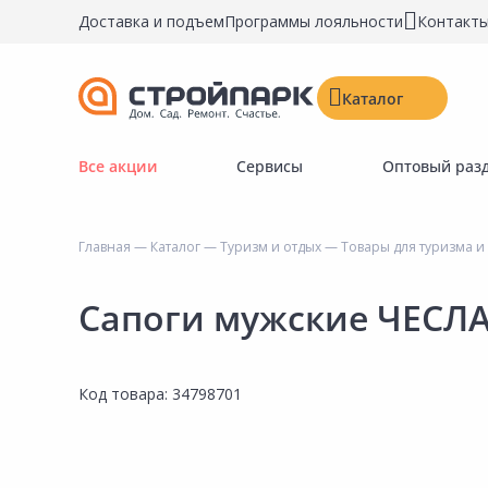
Доставка и подъем
Программы лояльности
Контакт
Каталог
Все акции
Сервисы
Оптовый раз
Строительные материалы
Двери, окна, замки
Главная
—
Каталог
—
Туризм и отдых
—
Товары для туризма и
Инструменты и крепёж
Напольные покрытия
Сапоги мужские ЧЕСЛА
Керамическая плитка
Обои
Код товара:
34798701
Потолочные и стеновые покрытия
Краски, герметики, пропитки