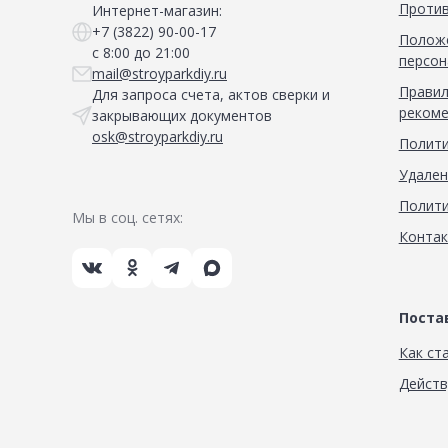
Против
Интернет-магазин:
+7 (3822) 90-00-17
Положе
с 8:00 до 21:00
персон
mail@stroyparkdiy.ru
Правил
Для запроса счета, актов сверки и
рекоме
закрывающих документов
osk@stroyparkdiy.ru
Полити
Удален
Полити
Мы в соц. сетях:
Конта
Пост
Как ст
Дейст