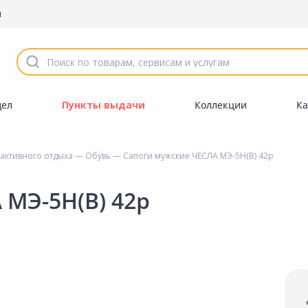
ы
дел
Пункты выдачи
Коллекции
Ка
 активного отдыха
—
Обувь
— Сапоги мужские ЧЕСЛА МЭ-5Н(В) 42р
 МЭ-5Н(В) 42р