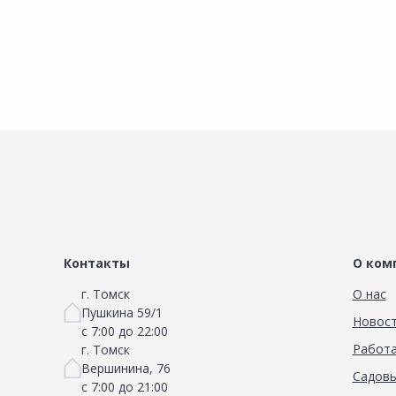
Сравнить
Добавить в Избранное
Наличие на складах
Контакты
О ком
г. Томск
О нас
Пушкина 59/1
Новос
с 7:00 до 22:00
Работа
г. Томск
Вершинина, 76
Садовы
с 7:00 до 21:00