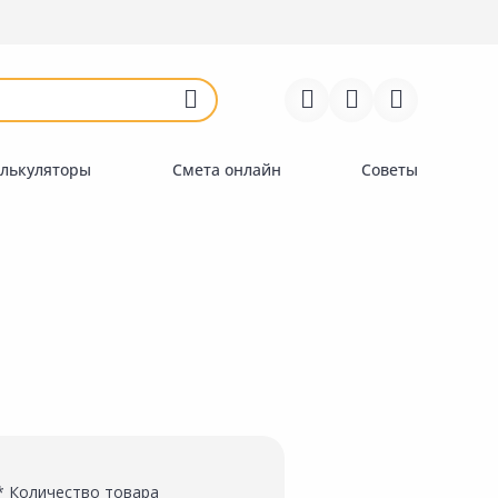
Войти
Регистрация
Перейти к сравнению
Избранное
Недавно просмотренные
товары
лькуляторы
Смета онлайн
Советы
* Количество товара