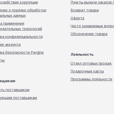
одействие коррупции
Пункты выдачи заказов 
ние о порядке обработки
Возврат товара
альных данных
Оферта
а применения
Часто задаваемые вопр
ндательных технологий
Обозначение товара
ка конфиденциальности
ие аккаунта
ка безопасности Paygine
Лояльность
кты
Отдел оптовых продаж
Подарочные карты
Программы лояльности
авщикам
ать поставщиком
вующим поставщикам