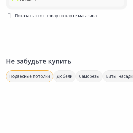
Показать этот товар на карте магазина
Не забудьте купить
Подвесные потолки
Дюбели
Саморезы
Биты, насадк
Распродажа!
439.00 ₽
-21%
238.00 ₽
349.00 ₽
за шт
за шт
Код товара:
2484
Код товара:
13264901
Панель потолочная
Профиль ALBES Т-24 ЕВРО
Сравнить
Сравнить