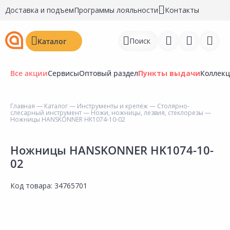
Доставка и подъем
Программы лояльности
Контакты
Поиск
Каталог
Все акции
Сервисы
Оптовый раздел
Пункты выдачи
Коллек
Главная
—
Каталог
—
Инструменты и крепёж
—
Столярно-
слесарный инструмент
—
Ножи, ножницы, лезвия, стеклорезы
—
Войти
Ножницы HANSKONNER HK1074-10-02
Регистрация
Ножницы HANSKONNER HK1074-10-
02
Перейти к сравнению
Избранное
Код товара:
34765701
Недавно просмотренные
товары