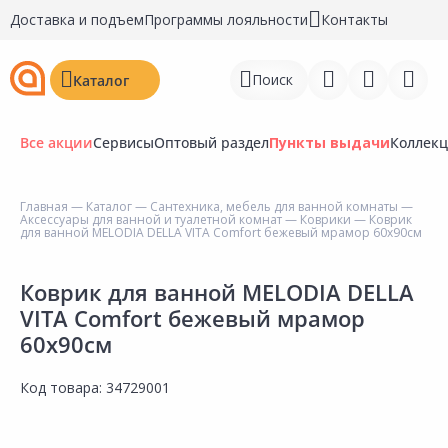
Доставка и подъем
Программы лояльности
Контакты
Поиск
Каталог
Все акции
Сервисы
Оптовый раздел
Пункты выдачи
Коллек
Главная
—
Каталог
—
Сантехника, мебель для ванной комнаты
—
Аксессуары для ванной и туалетной комнат
—
Коврики
— Коврик
Войти
для ванной MELODIA DELLA VITA Comfort бежевый мрамор 60х90см
Регистрация
Коврик для ванной MELODIA DELLA
VITA Comfort бежевый мрамор
Перейти к сравнению
60х90см
Избранное
Код товара:
34729001
Недавно просмотренные
товары