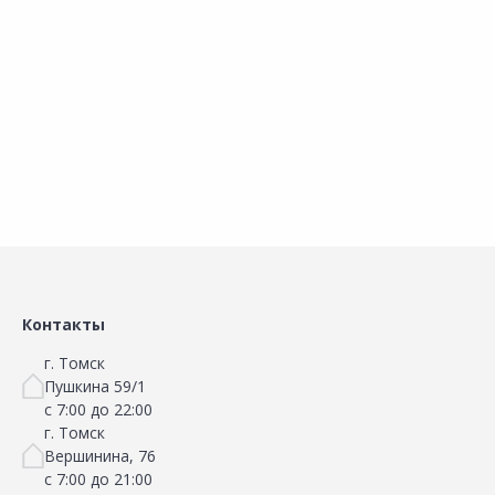
навыки GT-03
Фермерские навыки GT-01
н
Добавить в Избранное
Добавить в Избранное
Наличие на складах
Наличие на складах
В корзину
В корзину
Контакты
г. Томск
Пушкина 59/1
с 7:00 до 22:00
г. Томск
Вершинина, 76
с 7:00 до 21:00