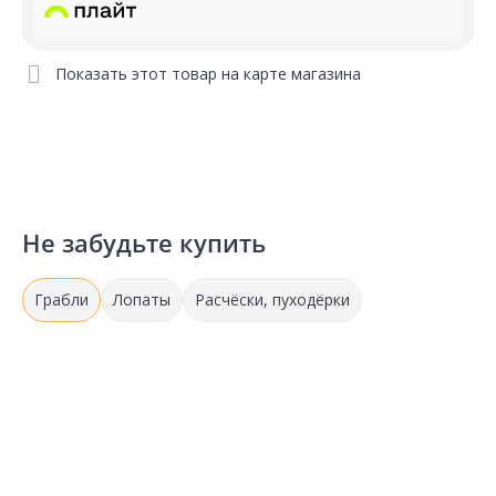
Показать этот товар на карте магазина
Не забудьте купить
Грабли
Лопаты
Расчёски, пуходёрки
268.00 ₽
289.00 ₽
2
за шт
за шт
з
Код товара:
29114301
Код товара:
29114601
К
Грабли веерные АЛЬТПЛАСТ
Грабли веерные АЛЬТПЛАСТ