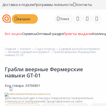
Доставка и подъем
Программы лояльности
Контакты
Поиск
Каталог
Все акции
Сервисы
Оптовый раздел
Пункты выдачи
Коллек
Главная
—
Каталог
—
Сад и огород
—
Садовый ручной инструмент
—
Мелкий садовый инструмент
— Грабли веерные Фермерские
Войти
навыки GT-01
Регистрация
Грабли веерные Фермерские
навыки GT-01
Перейти к сравнению
Избранное
Код товара:
34706801
Недавно просмотренные
Действительный цвет и текстура товаров могут незначительно
товары
отличаться от изображений, представленных на сайте