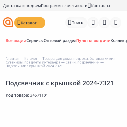
Доставка и подъем
Программы лояльности
Контакты
Поиск
Каталог
Все акции
Сервисы
Оптовый раздел
Пункты выдачи
Коллек
Главная
—
Каталог
—
Товары для дома, подарки, бытовая химия
—
Сувениры, предметы интерьера
—
Свечи, подсвечники
—
Войти
Подсвечник с крышкой 2024-7321
Регистрация
Подсвечник с крышкой 2024-7321
Перейти к сравнению
Код товара:
34671101
Избранное
Недавно просмотренные
товары