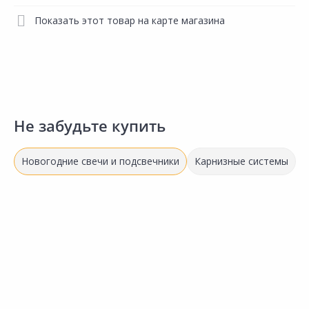
Показать этот товар на карте магазина
Не забудьте купить
Новогодние свечи и подсвечники
Карнизные системы
235.00 ₽
261.00 ₽
2
за шт
за шт
з
Код товара:
32254001
Код товара:
30235601
К
Свеча ПАПИРУС С новым
Свеча ВОЛШЕБНАЯ СТРАНА
годом 200мл
Deco Christmas 5х12см
D
Сравнить
Сравнить