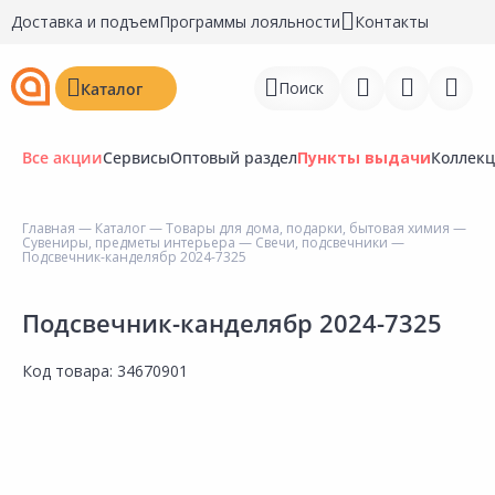
Доставка и подъем
Программы лояльности
Контакты
Поиск
Каталог
Все акции
Сервисы
Оптовый раздел
Пункты выдачи
Коллек
Главная
—
Каталог
—
Товары для дома, подарки, бытовая химия
—
Сувениры, предметы интерьера
—
Свечи, подсвечники
—
Войти
Подсвечник-канделябр 2024-7325
Регистрация
Подсвечник-канделябр 2024-7325
Перейти к сравнению
Код товара:
34670901
Избранное
Недавно просмотренные
товары