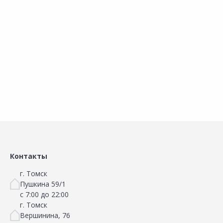
Контейнер LADINA 91022
К
Контейнер Палермо
950мл
стеклянный 400мл
В корзину
В корзину
Сравнить
Сравнить
Добавить в Избранное
Добавить в Избранное
Наличие на складах
Наличие на складах
Контакты
г. Томск
Пушкина 59/1
с 7:00 до 22:00
г. Томск
Вершинина, 76