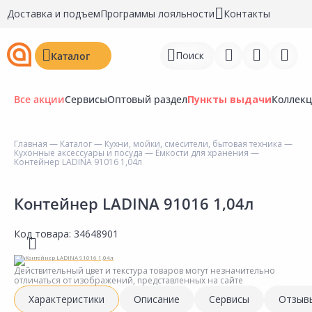
Доставка и подъем
Программы лояльности
Контакты
Поиск
Каталог
Все акции
Сервисы
Оптовый раздел
Пункты выдачи
Коллек
Главная
—
Каталог
—
Кухни, мойки, смесители, бытовая техника
—
Кухонные аксессуары и посуда
—
Ёмкости для хранения
—
Войти
Контейнер LADINA 91016 1,04л
Регистрация
Контейнер LADINA 91016 1,04л
Перейти к сравнению
Код товара:
34648901
Избранное
Действительный цвет и текстура товаров могут незначительно
Недавно просмотренные
отличаться от изображений, представленных на сайте
товары
Характеристики
Описание
Сервисы
Отзыв